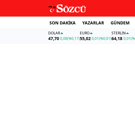
SON DAKİKA
YAZARLAR
GÜNDEM
DOLAR
EURO
STERLIN
47,70
55,02
64,18
0,08
(%0,17)
0,01
(%0,01)
0,01
(%