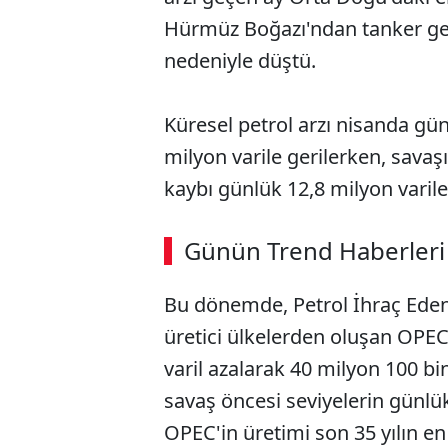
Hürmüz Boğazı'ndan tanker geç
nedeniyle düştü.
Küresel petrol arzı nisanda gün
milyon varile gerilerken, sava
kaybı günlük 12,8 milyon varile 
ABERİ OKU
➜
Günün Trend Haberleri
00:03
/ 02:14
Bu dönemde, Petrol İhraç Eden
üretici ülkelerden oluşan OPE
varil azalarak 40 milyon 100 bi
savaş öncesi seviyelerin günlük
OPEC'in üretimi son 35 yılın en