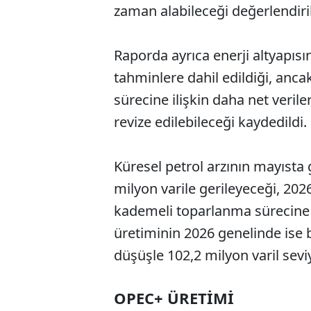
zaman alabileceği değerlendiril
Raporda ayrıca enerji altyapı
tahminlere dahil edildiği, anc
sürecine ilişkin daha net veril
revize edilebileceği kaydedildi.
Küresel petrol arzının mayısta 
milyon varile gerileyeceği, 202
kademeli toparlanma sürecine g
üretiminin 2026 genelinde ise b
düşüşle 102,2 milyon varil sev
OPEC+ ÜRETİMİ