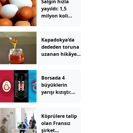
Salgın hızla
yayıldı: 1,5
milyon koli
yumurta
toplatıldı
Kapadokya’da
dededen toruna
uzanan hikâye:
136 kovanla bal
markası kurdu
Borsada 4
büyüklerin
yarışı kızıştı:
Yatırımcısına
kazandıran tek
takım Beşiktaş
Köprülere talip
olan Fransız
şirket