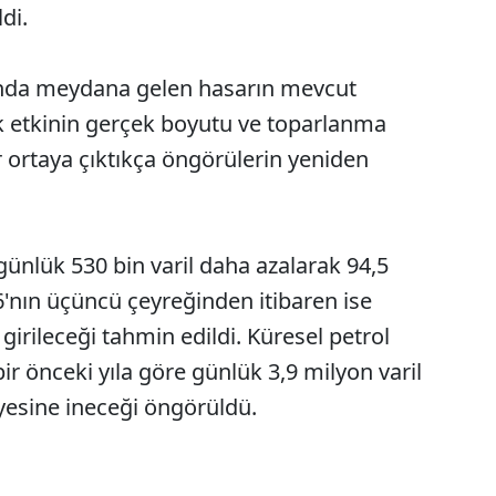
di.
sında meydana gelen hasarın mevcut
ak etkinin gerçek boyutu ve toparlanma
er ortaya çıktıkça öngörülerin yeniden
günlük 530 bin varil daha azalarak 94,5
6'nın üçüncü çeyreğinden itibaren ise
irileceği tahmin edildi. Küresel petrol
ir önceki yıla göre günlük 3,9 milyon varil
iyesine ineceği öngörüldü.