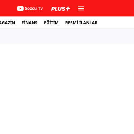
Sözcü Tv
AGAZİN
FİNANS
EĞİTİM
RESMİ İLANLAR