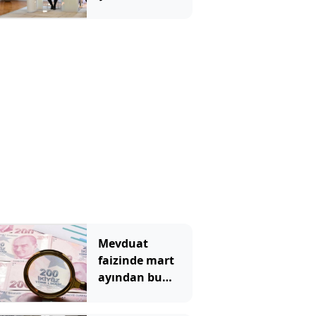
komşunun
elektriğini
döşüyor
Mevduat
faizinde mart
ayından bu
yana bir ilk
yaşandı!