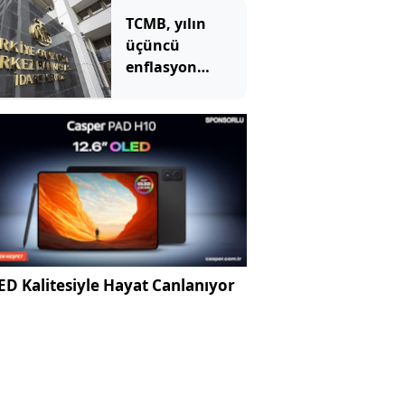
TCMB, yılın
üçüncü
enflasyon
raporunu 13
Ağustos'ta
açıklayacak
D Kalitesiyle Hayat Canlanıyor