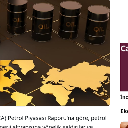
ası Enerji Ajansı, 2026 yılına ilişkin günlük petrol
 tahminini 3,6 milyon varile yükseltirken, arzın
ünlük 1,78 milyon varil altında kalabileceği
da bulundu.
İnc
Ek
IEA) Petrol Piyasası Raporu'na göre, petrol
rji altyapısına yönelik saldırılar ve