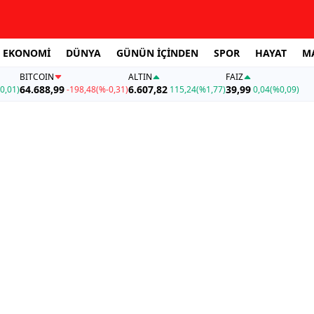
EKONOMİ
DÜNYA
GÜNÜN İÇİNDEN
SPOR
HAYAT
M
BITCOIN
ALTIN
FAİZ
64.688,99
6.607,82
39,99
0,01)
-198,48
(%-0,31)
115,24
(%1,77)
0,04
(%0,09)