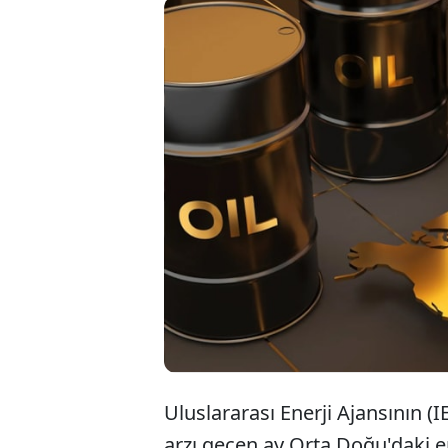
Uluslarar
arz kaybı
talebin g
uyarısın
Uluslararası Enerji Ajansının (
arzı geçen ay Orta Doğu'daki ene