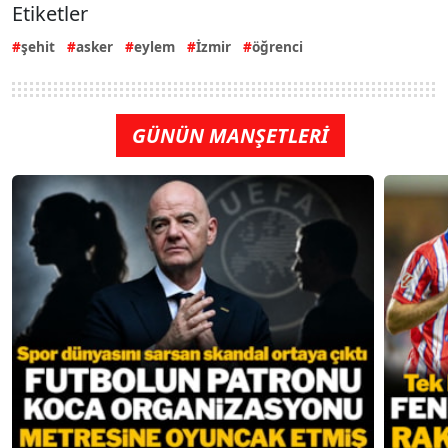
Etiketler
şehit
asker
eylem
İzmir
öğrenci
GÜNÜN MANŞETLERİ