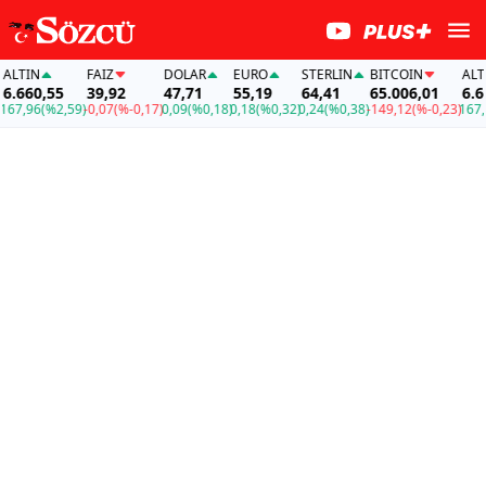
LTIN
FAİZ
DOLAR
EURO
STERLIN
BITCOIN
ALTIN
.660,55
39,92
47,71
55,19
64,41
65.006,01
6.660
7,96
(%2,59)
-0,07
(%-0,17)
0,09
(%0,18)
0,18
(%0,32)
0,24
(%0,38)
-149,12
(%-0,23)
167,9