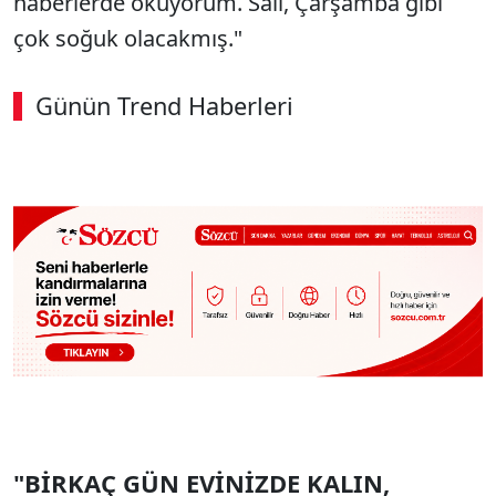
haberlerde okuyorum. Salı, Çarşamba gibi
çok soğuk olacakmış."
Günün Trend Haberleri
00:02
/ 09:08
Sesi Aç
"BİRKAÇ GÜN EVİNİZDE KALIN,