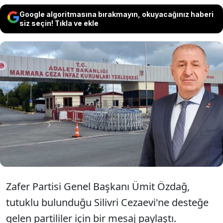
Google algoritmasına bırakmayın, okuyacağınız haberi
siz seçin! Tıkla ve ekle
Tutuklu bulunan Zafer Partisi Genel
Başkanı Ümit Özdağ, kendisi için nöbet
tutmaya Silivri Cezaevi'ne gelen teşkilat
üyelerine çağrı yaptı.
Zafer Partisi Genel Başkanı Ümit Özdağ,
tutuklu bulunduğu Silivri Cezaevi'ne desteğe
gelen partililer için bir mesaj paylaştı.