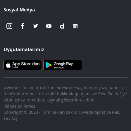
Sosyal Medya
Uygulamalarımız
www.sozcu.com.tr internet sitesinde yayınlanan yazı, haber ve
fotoğrafların her türlü telif hakkı Mega Ajans ve Rek. Tic. A.Ş'ye
aittir. İzin alınmadan, kaynak gösterilerek dahi
iktibas edilemez.
Copyright © 2023 - Tüm hakları saklıdır. Mega Ajans ve Rek.
Tic. A.Ş.