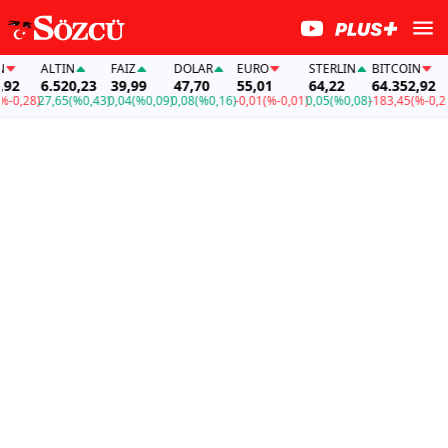
ALTIN
FAİZ
DOLAR
EURO
STERLIN
BITCOIN
2
6.520,23
39,99
47,70
55,01
64,22
64.352,92
0,28)
27,65
(%0,43)
0,04
(%0,09)
0,08
(%0,16)
-0,01
(%-0,01)
0,05
(%0,08)
-183,45
(%-0,28)
2