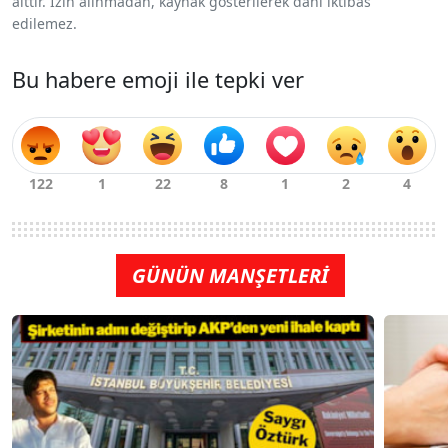
aittir. İzin alınmadan, kaynak gösterilerek dahi iktibas
edilemez.
Bu habere emoji ile tepki ver
GÜNÜN MANŞETLERİ