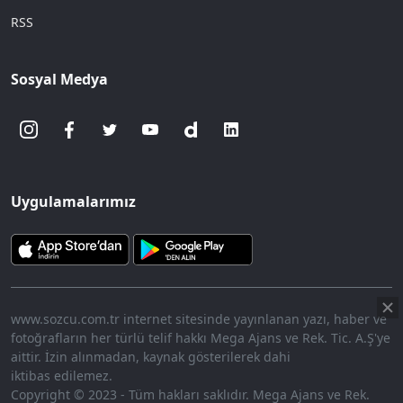
RSS
Sosyal Medya
Uygulamalarımız
www.sozcu.com.tr internet sitesinde yayınlanan yazı, haber ve
fotoğrafların her türlü telif hakkı Mega Ajans ve Rek. Tic. A.Ş'ye
aittir. İzin alınmadan, kaynak gösterilerek dahi
iktibas edilemez.
Copyright © 2023 - Tüm hakları saklıdır. Mega Ajans ve Rek.