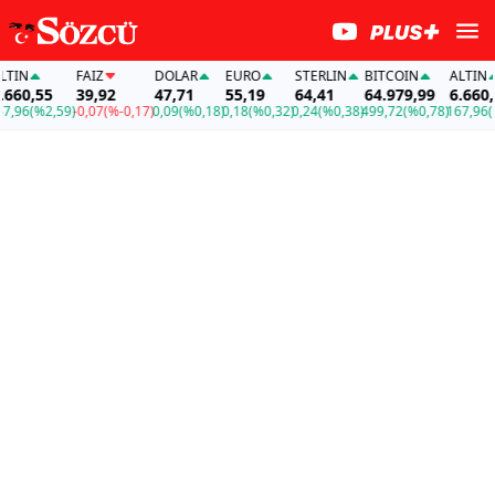
N
FAİZ
DOLAR
EURO
STERLIN
BITCOIN
ALTIN
0,55
39,92
47,71
55,19
64,41
64.979,99
6.660,55
6
(%2,59)
-0,07
(%-0,17)
0,09
(%0,18)
0,18
(%0,32)
0,24
(%0,38)
499,72
(%0,78)
167,96
(%2,