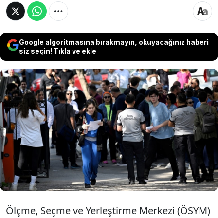
Google algoritmasına bırakmayın, okuyacağınız haberi
siz seçin! Tıkla ve ekle
Son olarak 2022'deki KPSS, dört sorunun bir
yayınevinin kaynağından alındığı iddiasıyla iptal
edilmişti. Kamuoyunun yıllardır tartıştığı,
uzmanların adeta günlerce soru hapsine girdiği
tartışmalı konuda yeni bir dönem başlıyor. ÖSYM
artık soru hazırlama sürecinde yapay zekayı da
kullanacak.
Ölçme, Seçme ve Yerleştirme Merkezi (ÖSYM)