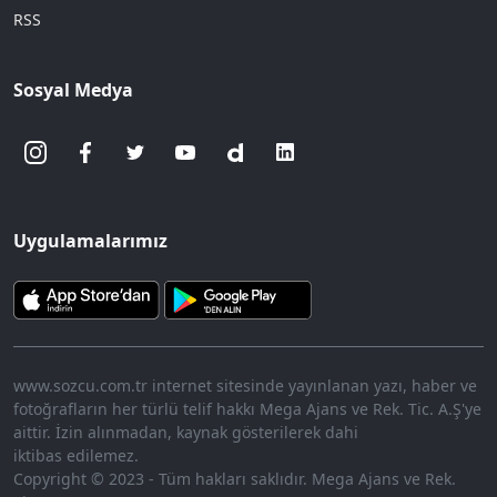
RSS
Sosyal Medya
Uygulamalarımız
www.sozcu.com.tr internet sitesinde yayınlanan yazı, haber ve
fotoğrafların her türlü telif hakkı Mega Ajans ve Rek. Tic. A.Ş'ye
aittir. İzin alınmadan, kaynak gösterilerek dahi
iktibas edilemez.
Copyright © 2023 - Tüm hakları saklıdır. Mega Ajans ve Rek.