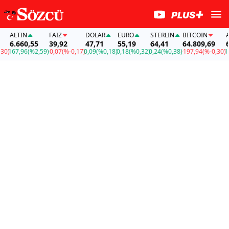
ALTIN
FAİZ
DOLAR
EURO
STERLIN
BITCOIN
ALT
6.660,55
39,92
47,71
55,19
64,41
64.809,69
6.6
167,96
(%2,59)
-0,07
(%-0,17)
0,09
(%0,18)
0,18
(%0,32)
0,24
(%0,38)
-197,94
(%-0,30)
167,