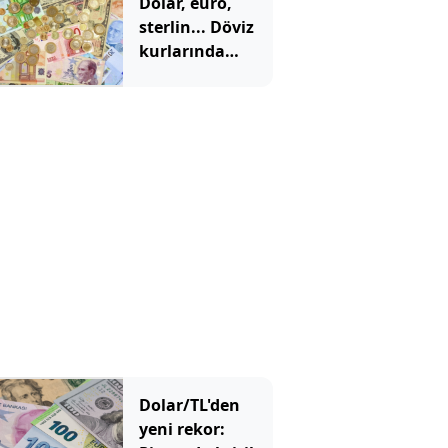
Dolar, euro,
sterlin... Döviz
kurlarında
tarihi zirve
Dolar/TL'den
yeni rekor: