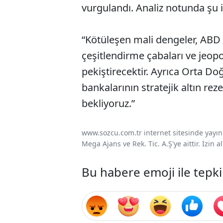
vurgulandı. Analiz notunda şu if
“Kötüleşen mali dengeler, ABD
çeşitlendirme çabaları ve jeopoli
pekiştirecektir. Ayrıca Orta Do
bankalarının stratejik altın re
bekliyoruz.”
www.sozcu.com.tr internet sitesinde yayınla
Mega Ajans ve Rek. Tic. A.Ş'ye aittir. İzin
Bu habere emoji ile tepki