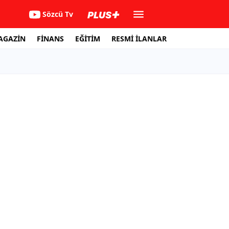
Sözcü Tv
AGAZİN
FİNANS
EĞİTİM
RESMİ İLANLAR