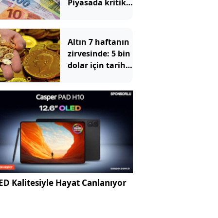
Piyasada kritik
48 saatlik
dönemeç
alarmı!
Altın 7 haftanın
zirvesinde: 5 bin
dolar için tarih
verildi
D Kalitesiyle Hayat Canlanıyor