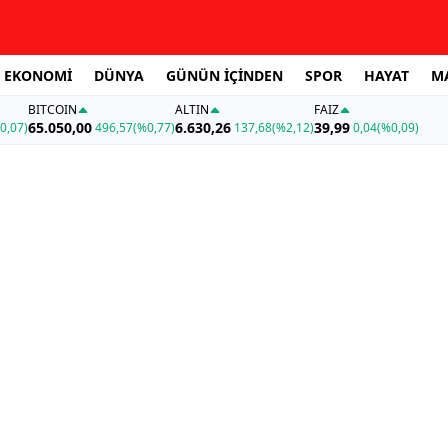
EKONOMİ
DÜNYA
GÜNÜN İÇİNDEN
SPOR
HAYAT
M
BITCOIN
ALTIN
FAİZ
65.050,00
6.630,26
39,99
0,07)
496,57
(%0,77)
137,68
(%2,12)
0,04
(%0,09)