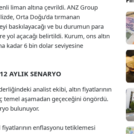
Fi
nli liman altına çevrildi. ANZ Group
lizde, Orta Doğu’da tırmanan
yi baskılayacağı ve bu durumun para
e yol açacağı belirtildi. Kurum, ons altın
rına kadar 6 bin dolar seviyesine
 12 AYLIK SENARYO
rliğindeki analist ekibi, altın fiyatlarının
 üç temel aşamadan geçeceğini öngördü.
aryo bulunuyor.
 fiyatlarının enflasyonu tetiklemesi