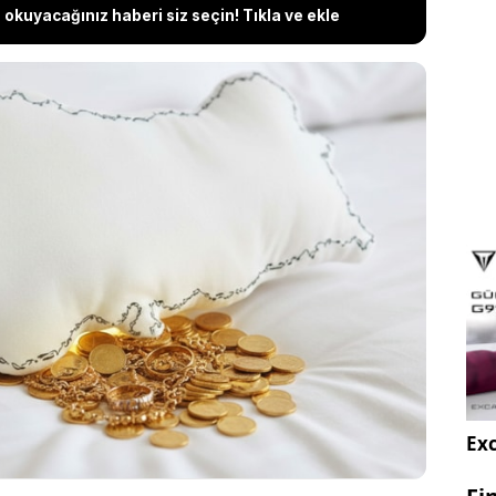
okuyacağınız haberi siz seçin! Tıkla ve ekle
 ANZ Group analistleri, Orta Doğu’daki gerilimin
ve merkez bankalarının hamleleriyle altının 2027’ye
lere ulaşacağını öngördü. Bir önceki tahminini
 ederek 6 bin dolar senaryosunu Mart 2027'ye
 ise gram altının gelebileceği seviye belli oldu.
Exc