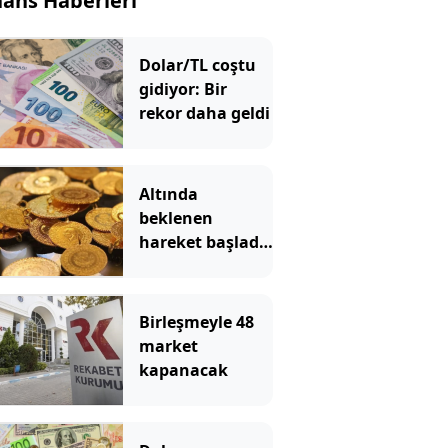
nans Haberleri
Dolar/TL coştu
gidiyor: Bir
rekor daha geldi
Altında
beklenen
hareket başladı!
Gram altın hızla
yükseliyor
Birleşmeyle 48
market
kapanacak