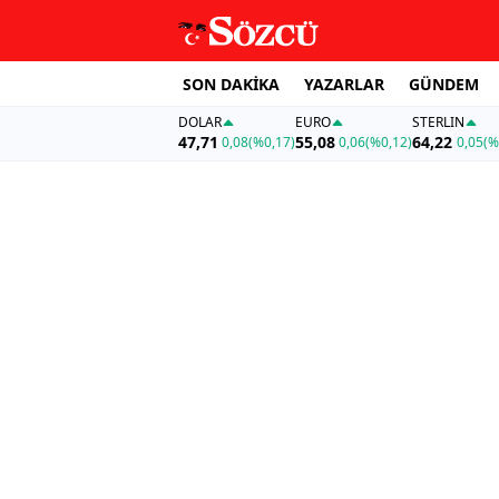
SON DAKİKA
YAZARLAR
GÜNDEM
DOLAR
EURO
STERLIN
47,71
55,08
64,22
0,08
(%0,17)
0,06
(%0,12)
0,05
(%