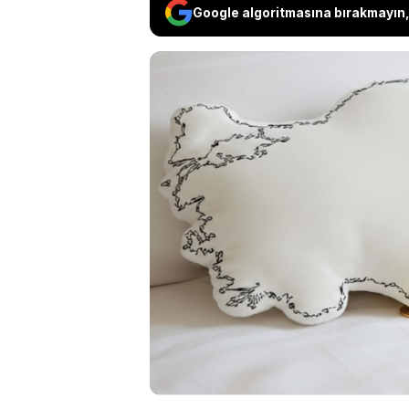
Google algoritmasına bırakmayın, 
Avustralyalı banka
ekonomik etkileri 
kadar rekor seviye
aşağı yönlü revize
öteledi. Yıl sonunda