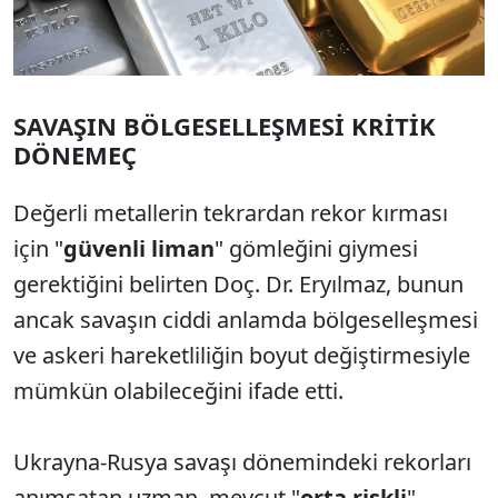
SAVAŞIN BÖLGESELLEŞMESİ KRİTİK
DÖNEMEÇ
Değerli metallerin tekrardan rekor kırması
için "
güvenli liman
" gömleğini giymesi
gerektiğini belirten Doç. Dr. Eryılmaz, bunun
ancak savaşın ciddi anlamda bölgeselleşmesi
ve askeri hareketliliğin boyut değiştirmesiyle
mümkün olabileceğini ifade etti.
Ukrayna-Rusya savaşı dönemindeki rekorları
anımsatan uzman, mevcut "
orta riskli
"