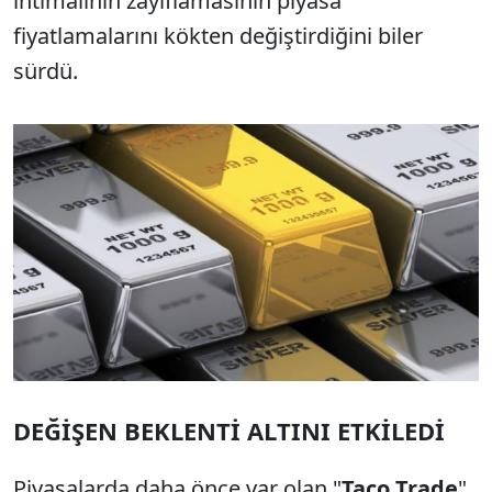
ihtimalinin zayıflamasının piyasa
fiyatlamalarını kökten değiştirdiğini biler
sürdü.
DEĞİŞEN BEKLENTİ ALTINI ETKİLEDİ
Piyasalarda daha önce var olan "
Taco Trade
"