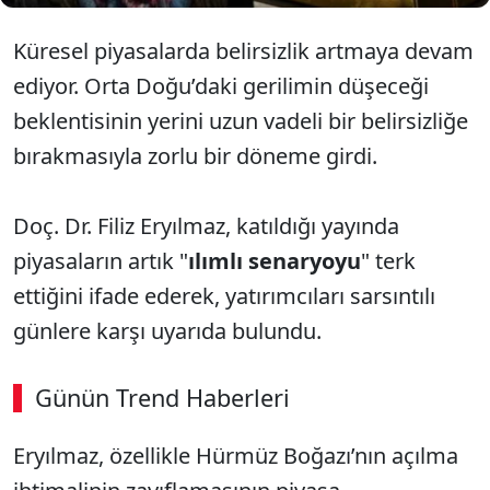
Küresel piyasalarda belirsizlik artmaya devam
ediyor. Orta Doğu’daki gerilimin düşeceği
beklentisinin yerini uzun vadeli bir belirsizliğe
bırakmasıyla zorlu bir döneme girdi.
Doç. Dr. Filiz Eryılmaz, katıldığı yayında
piyasaların artık "
ılımlı senaryoyu
" terk
ettiğini ifade ederek, yatırımcıları sarsıntılı
günlere karşı uyarıda bulundu.
Günün Trend Haberleri
00:02
/ 03:53
Eryılmaz, özellikle Hürmüz Boğazı’nın açılma
Sesi Aç