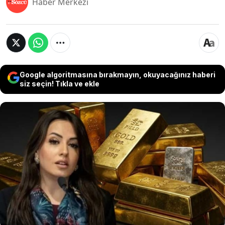
Haber Merkezi
Google algoritmasına bırakmayın, okuyacağınız haberi
siz seçin! Tıkla ve ekle
Küresel piyasalar, ABD-Çin görüşmelerinden
beklenen sonucun çıkmaması ve Hürmüz
Boğazı’nın kapalı kalacağı endişesiyle sarsılıyor.
Doç. Dr. Filiz Eryılmaz, piyasalarda yeni bir rengin
fiyatlamasının başladığını belirterek, altın ve
gümüş için kritik bir yol ayrımına gelindiğini
belirtti.