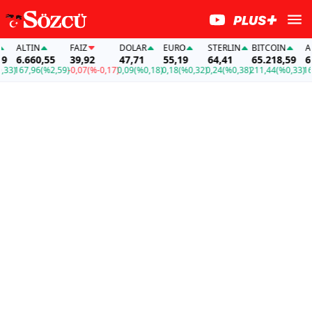
ALTIN
FAİZ
DOLAR
EURO
STERLIN
BITCOIN
ALTI
6.660,55
39,92
47,71
55,19
64,41
65.218,59
6.66
167,96
(%2,59)
-0,07
(%-0,17)
0,09
(%0,18)
0,18
(%0,32)
0,24
(%0,38)
211,44
(%0,33)
167,9