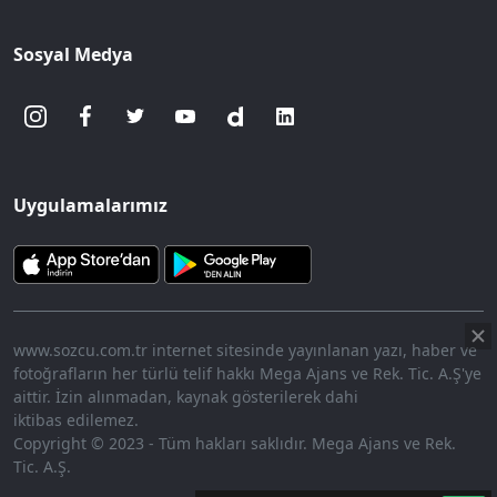
Sosyal Medya
Uygulamalarımız
www.sozcu.com.tr internet sitesinde yayınlanan yazı, haber ve
fotoğrafların her türlü telif hakkı Mega Ajans ve Rek. Tic. A.Ş'ye
aittir. İzin alınmadan, kaynak gösterilerek dahi
iktibas edilemez.
Copyright © 2023 - Tüm hakları saklıdır. Mega Ajans ve Rek.
Tic. A.Ş.
360p
Loaded
:
Sesi
7.91%
Aç