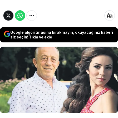
Google algoritmasına bırakmayın, okuyacağınız haberi
siz seçin! Tıkla ve ekle
72 yaşındaki iş insanı Ali Ağaoğlu'nun yeniden
baba olmaya hazırlanıyor... Uzun yıllardır
birlikte olduğu Bige Yıldırımer'in hamile
olduğu öne sürülürken, Ağaoğlu'nun
Bodrum'da yazlık ev hediye ettiği belirtildi.