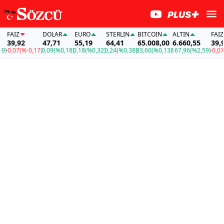
FAİZ
DOLAR
EURO
STERLIN
BITCOIN
ALTIN
FAİZ
39,92
47,71
55,19
64,41
65.008,00
6.660,55
39,92
-0,07
(%-0,17)
0,09
(%0,18)
0,18
(%0,32)
0,24
(%0,38)
83,60
(%0,13)
167,96
(%2,59)
-0,07
(%