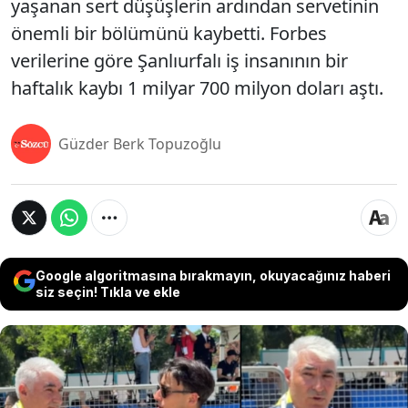
yaşanan sert düşüşlerin ardından servetinin
önemli bir bölümünü kaybetti. Forbes
verilerine göre Şanlıurfalı iş insanının bir
haftalık kaybı 1 milyar 700 milyon doları aştı.
Güzder Berk Topuzoğlu
Google algoritmasına bırakmayın, okuyacağınız haberi
siz seçin! Tıkla ve ekle
3 Haziran'da kişisel serveti 5,3 milyar dolara
yükselen ve "Türkiye'nin en zengin insanı" unvanının
yeni sahibi olan iş insanı Feridun Geçgel, 7
Haziran'da Fenerbahçe başkanı seçilen Aziz