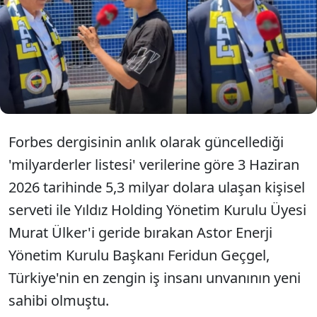
Yıldırım'ın ekibinde yer alacağını duyurmuştu.
Geçgel, geçtiğimiz hafta sahibi olduğu Astor Enerji
şirketinin hisselerinde yaşanan sert düşüşlerin
ardından servetinin önemli bir bölümünü kaybetti.
Forbes verilerine göre Şanlıurfalı iş insanının bir
haftalık kaybı 1 milyar 700 milyon doları aştı.
Forbes dergisinin anlık olarak güncellediği
'milyarderler listesi' verilerine göre 3 Haziran
2026 tarihinde 5,3 milyar dolara ulaşan kişisel
serveti ile Yıldız Holding Yönetim Kurulu Üyesi
Murat Ülker'i geride bırakan Astor Enerji
Yönetim Kurulu Başkanı Feridun Geçgel,
Türkiye'nin en zengin iş insanı unvanının yeni
sahibi olmuştu.