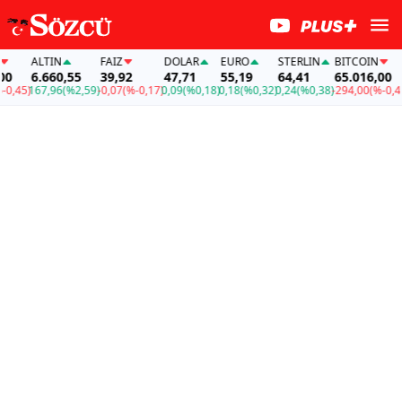
ALTIN
FAİZ
DOLAR
EURO
STERLIN
BITCOIN
A
6.660,55
39,92
47,71
55,19
64,41
65.016,00
6
45)
167,96
(%2,59)
-0,07
(%-0,17)
0,09
(%0,18)
0,18
(%0,32)
0,24
(%0,38)
-294,00
(%-0,45)
16