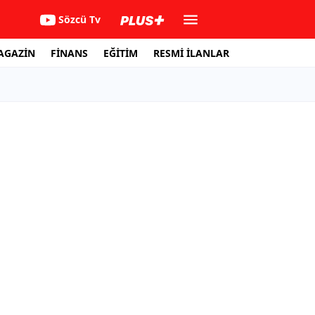
Sözcü Tv
AGAZİN
FİNANS
EĞİTİM
RESMİ İLANLAR