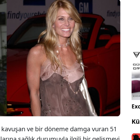
Sahil Güvenlik dizisiyle bir döneme damga vuran 51
yaşındaki Nicole Eggert'ten hayranlarını yıkan bir
hastalık haberi geldi.
Exc
Kü
ete kavuşan ve bir döneme damga vuran 51
arına sağlık durumuyla ilgili bir gelişmeyi