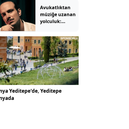
sahneye taşıyor
Avukatlıktan
müziğe uzanan
yolculuk:
Mesleğini
bırakmadı,
rotasını müziğe
de çevirdi
ya Yeditepe'de, Yeditepe
nyada