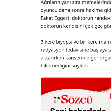
Ağrıların yanı sıra memelerinde
oyuncu daha sonra hekime gidinc
Fakat Eggert, doktorun rande
doktorun kendisini çok geç gör
3 kere biyopsi ve bir kere m
radyasyon tedavisine başlayacağ
aktarırken kanserin diğer orga
bilinmediğini söyledi.