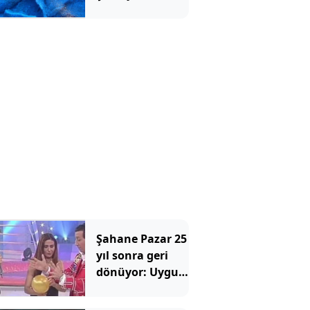
gün yüzüne
çıkarıldı
Şahane Pazar 25
yıl sonra geri
dönüyor: Uygur
Kardeşler efsane
programı