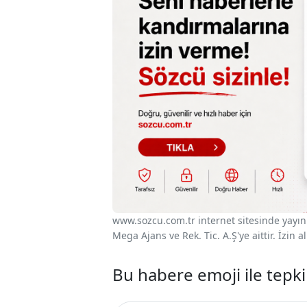
www.sozcu.com.tr internet sitesinde yayınla
Mega Ajans ve Rek. Tic. A.Ş'ye aittir. İzin
Bu habere emoji ile tepki