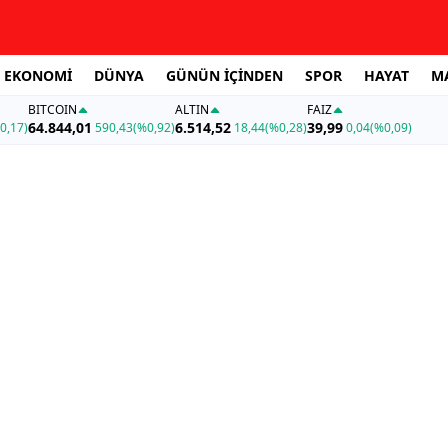
EKONOMİ
DÜNYA
GÜNÜN İÇİNDEN
SPOR
HAYAT
M
BITCOIN
ALTIN
FAİZ
64.844,01
6.514,52
39,99
0,17)
590,43
(%0,92)
18,44
(%0,28)
0,04
(%0,09)