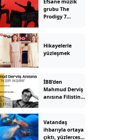
Efsane müzik
grubu The
Prodigy 7
Ağustos’ta
İstanbul’da
Hikayelerle
yüzleşmek
İBB’den
Mahmud Derviş
anısına Filistin
Şiir akşamı
Vatandaş
ihbarıyla ortaya
çıktı, yüzlercesi