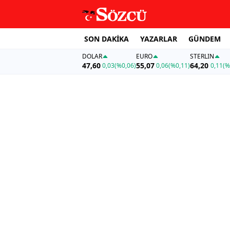
SON DAKİKA
YAZARLAR
GÜNDEM
DOLAR
EURO
STERLIN
47,60
55,07
64,20
0,03
(%0,06)
0,06
(%0,11)
0,11
(%