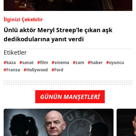
İlginizi Çekebilir
Ünlü aktör Meryl Streep’le çıkan aşk
dedikodularına yanıt verdi
Etiketler
kaza
sanat
film
sinema
zam
haber
oyuncu
Fransa
Hollywood
Ford
GÜNÜN MANŞETLERİ