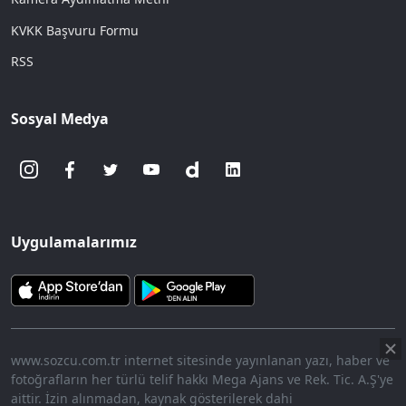
KVKK Başvuru Formu
RSS
Sosyal Medya
Uygulamalarımız
www.sozcu.com.tr internet sitesinde yayınlanan yazı, haber ve
fotoğrafların her türlü telif hakkı Mega Ajans ve Rek. Tic. A.Ş'ye
aittir. İzin alınmadan, kaynak gösterilerek dahi