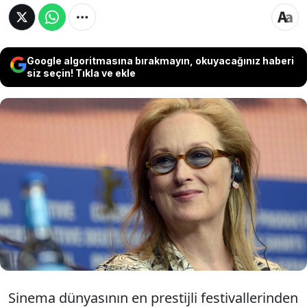
Google algoritmasına bırakmayın, okuyacağınız haberi
siz seçin! Tıkla ve ekle
Ünlü oyuncu Meryl Streep, Cannes Film
Festivali'nin önemli ödüllerinden biri olan
Altın Palmiye Onur Ödülü'ne layık görüldü.
14 Mayıs'taki açılış töreninde ünlü oyuncuya
ödülü takdim edilecek.
Sinema dünyasının en prestijli festivallerinden