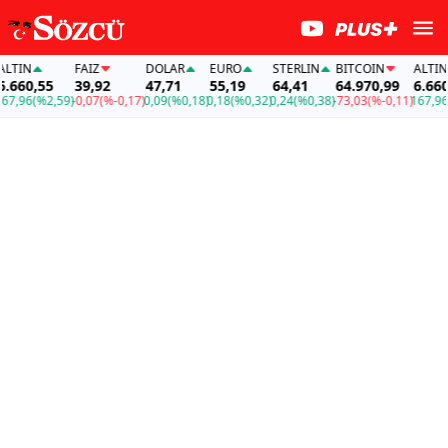
FAİZ
DOLAR
EURO
STERLIN
BITCOIN
ALTIN
,55
39,92
47,71
55,19
64,41
64.970,99
6.660,55
(%2,59)
-0,07
(%-0,17)
0,09
(%0,18)
0,18
(%0,32)
0,24
(%0,38)
-73,03
(%-0,11)
167,96
(%2,5