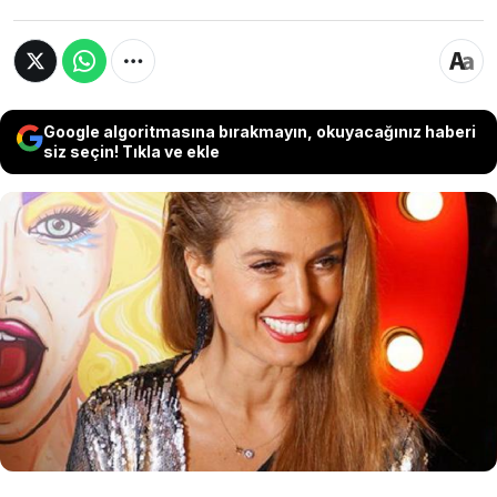
Google algoritmasına bırakmayın, okuyacağınız haberi
siz seçin! Tıkla ve ekle
Manken ve şarkıcı Tuğba Özay, Antalya'da
bulunan 1000 dönümlük çiftliğiyle ilgili dikkat
çeken vasiyetini açıkladı. Değerinin milyonlarla
ifade edildiğini belirten Özay, vefatının
ardından çiftliğini devlet kurumlarından birine
bağışlayacağını söyledi.