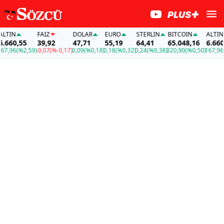
IN
FAİZ
DOLAR
EURO
STERLIN
BITCOIN
ALTIN
60,55
39,92
47,71
55,19
64,41
65.048,16
6.660,55
96
(%2,59)
-0,07
(%-0,17)
0,09
(%0,18)
0,18
(%0,32)
0,24
(%0,38)
320,90
(%0,50)
167,96
(%2