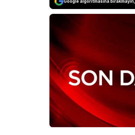
Google algoritmasına bırakmayın, 
İstanbul'da ünlülere 
10'u hakkında tutukla
Başkanı Turgut Altıno
ise adli kontrol tale
Doğulu, Beren Saat, B
dışına çıkış yasağı uy