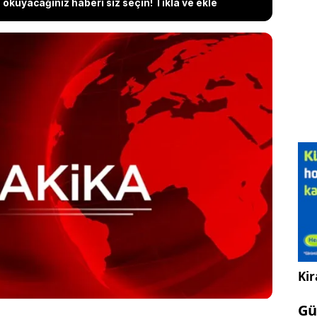
okuyacağınız haberi siz seçin! Tıkla ve ekle
yönelik soruşturmada gözaltına alından 23 kişiden
ma talep edildi. Aralarında eski Keçiören Belediye
k'un damadı Ali Efe Bezci dahil çok sayıda isim için
p edildi. Ayşe Hatun Önal, Kerimcan Durmaz, Kenan
erdan Mardini ve Enis Arıkan gibi isimlere de yurt
gulanması istendi...
Kir
Gü