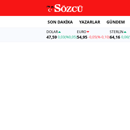
SON DAKİKA
YAZARLAR
GÜNDEM
DOLAR
EURO
STERLIN
47,59
54,95
64,16
0,03
(%0,05)
-0,05
(%-0,10)
0,06
(