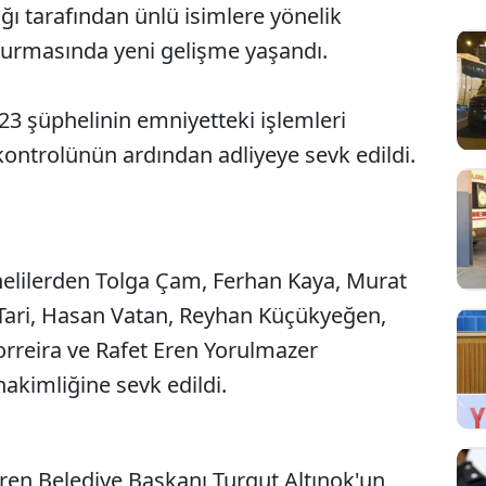
ğı tarafından ünlü isimlere yönelik
turmasında yeni gelişme yaşandı.
3 şüphelinin emniyetteki işlemleri
kontrolünün ardından adliyeye sevk edildi.
helilerden Tolga Çam, Ferhan Kaya, Murat
Tari, Hasan Vatan, Reyhan Küçükyeğen,
rreira ve Rafet Eren Yorulmazer
akimliğine sevk edildi.
ren Belediye Başkanı Turgut Altınok'un