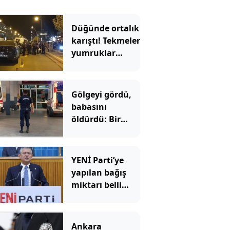
Düğünde ortalık
karıştı! Tekmeler
yumruklar
havada uçuştu
Gölgeyi gördü,
babasını
öldürdü: Bir
anlık hata
faciaya dönüştü
YENİ Parti’ye
yapılan bağış
miktarı belli
oldu
Ankara