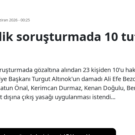
iran 2026 - 00:25
lik soruşturmada 10 t
oruşturmada gözaltına alından 23 kişiden 10'u hak
ye Başkanı Turgut Altınok'un damadı Ali Efe Bezci 
e Hatun Önal, Kerimcan Durmaz, Kenan Doğulu, Be
t dışına çıkış yasağı uygulanması istendi...