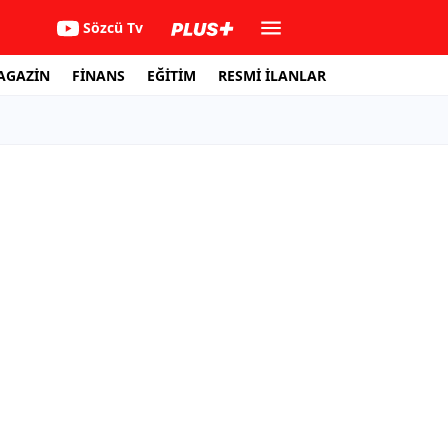
Sözcü Tv
AGAZİN
FİNANS
EĞİTİM
RESMİ İLANLAR