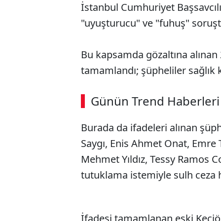
İstanbul Cumhuriyet Başsavcılı
"uyuşturucu" ve "fuhuş" soruş
Bu kapsamda gözaltına alınan 2
tamamlandı; şüpheliler sağlık 
Günün Trend Haberleri
Burada da ifadeleri alınan şüp
Saygı, Enis Ahmet Onat, Emre 
Mehmet Yıldız, Tessy Ramos Co
tutuklama istemiyle sulh ceza h
İfadesi tamamlanan eski Keçiö