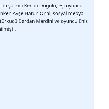
ında şarkıcı Kenan Doğulu, eşi oyuncu
manken Ayşe Hatun Önal, sosyal medya
ürkücü Berdan Mardini ve oyuncu Enis
lmişti.