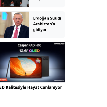
Kemal Deveciler
Yeni Parti'ye
katıldı
Erdoğan Suudi
Arabistan'a
gidiyor
D Kalitesiyle Hayat Canlanıyor