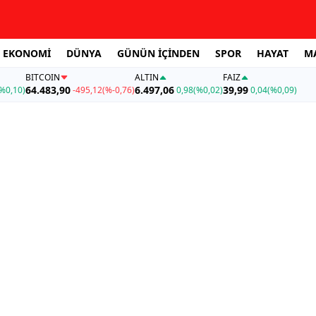
EKONOMİ
DÜNYA
GÜNÜN İÇİNDEN
SPOR
HAYAT
M
BITCOIN
ALTIN
FAİZ
64.483,90
6.497,06
39,99
%0,10)
-495,12
(%-0,76)
0,98
(%0,02)
0,04
(%0,09)