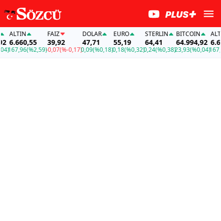
ALTIN
FAİZ
DOLAR
EURO
STERLIN
BITCOIN
ALTIN
6.660,55
39,92
47,71
55,19
64,41
64.994,92
6.66
)
167,96
(%2,59)
-0,07
(%-0,17)
0,09
(%0,18)
0,18
(%0,32)
0,24
(%0,38)
23,93
(%0,04)
167,9