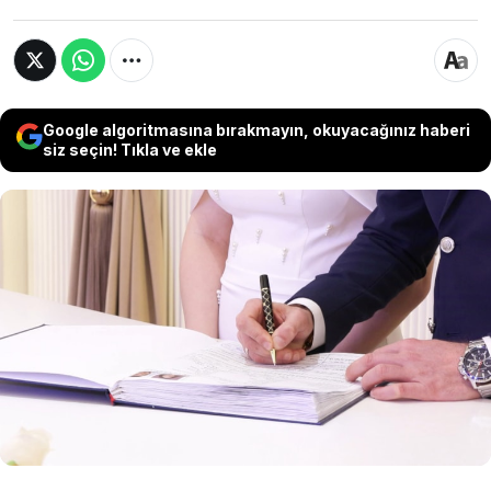
Google algoritmasına bırakmayın, okuyacağınız haberi
siz seçin! Tıkla ve ekle
Bartın'da evlilik tarihlerini unutulmaz kılmak
isteyen çiftler, takvimlerin 06.06.2026'yı
göstermesiyle nikah salonlarına akın etti.
Günde ortalama 3 nikahın kıyıldığı Bartın
Belediyesi Sosyal Tesisleri'nde, bu özel tarih
nedeniyle bir günde 10 çift dünyaevine girdi.