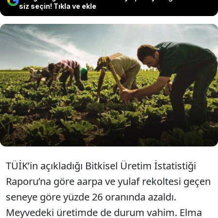
siz seçin! Tıkla ve ekle
Tarımda yaşanan krizle birlikte düşen
üretimi, Türkiye İstatistik Kurumu’nun
(TÜİK) verileri bile gizleyemedi.
TÜİK’in açıkladığı Bitkisel Üretim İstatistiği
Raporu’na göre aarpa ve yulaf rekoltesi geçen
seneye göre yüzde 26 oranında azaldı.
Meyvedeki üretimde de durum vahim. Elma