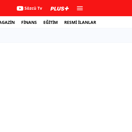
Sözcü Tv
AGAZİN
FİNANS
EĞİTİM
RESMİ İLANLAR