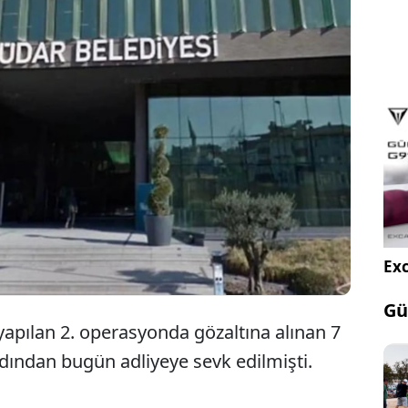
Son dakika... Üsküdar Belediyesine yönelik
yürütülen yolsuzluk soruşturması kapsamında
gözaltına alınan 7 kişi tutuklandı
Exc
Gü
yapılan 2. operasyonda gözaltına alınan 7
rdından bugün adliyeye sevk edilmişti.