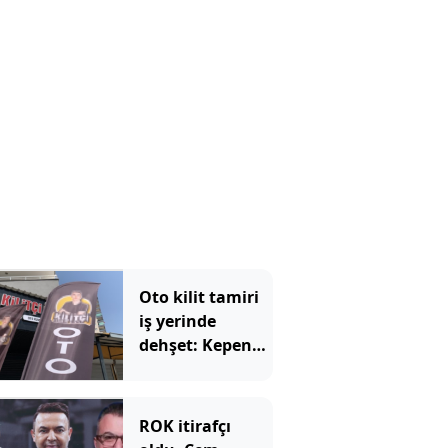
Oto kilit tamiri
iş yerinde
dehşet: Kepeng
açtılar, içeriden
iki ölü çıktı
ROK itirafçı