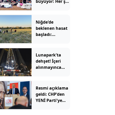
büyüyor: Her şey
ucuza satılıyor
Niğde'de
beklenen hasat
başladı:
Kadınların yeni
gelir kapısı oldu
Lunapark'ta
dehşet! İçeri
alınmayınca
kurşun
yağdırdılar!
Resmi açıklama
geldi: CHP'den
YENİ Parti'ye
kaç belediye
başkanı geçti?