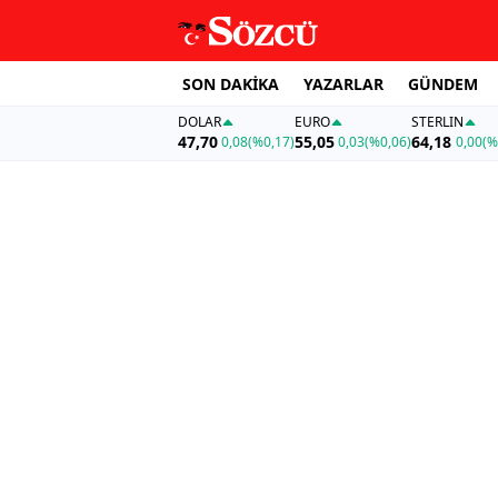
SON DAKİKA
YAZARLAR
GÜNDEM
DOLAR
EURO
STERLIN
47,70
55,05
64,18
0,08
(%0,17)
0,03
(%0,06)
0,00
(%