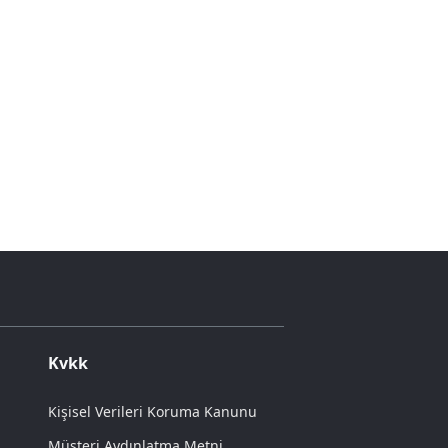
Kvkk
Kişisel Verileri Koruma Kanunu
Müşteri Aydınlatma Metni