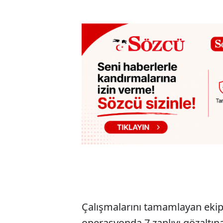
Çalışmalarını tamamlayan ekipl
operasyonda 7 zanlıyı gözaltına