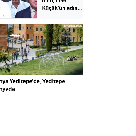
oldu, Cem
Küçük'ün adını
verdi
ya Yeditepe'de, Yeditepe
nyada