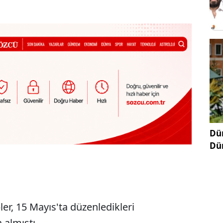
Dün
Dü
er, 15 Mayıs'ta düzenledikleri
 almıştı.