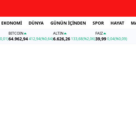
EKONOMİ
DÜNYA
GÜNÜN İÇİNDEN
SPOR
HAYAT
M
BITCOIN
ALTIN
FAİZ
64.962,94
6.626,26
39,99
0,01)
412,94
(%0,64)
133,68
(%2,06)
0,04
(%0,09)