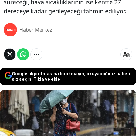
süreceği, hava sıcaklıklarının ise kentte 27
dereceye kadar gerileyeceği tahmin ediliyor.
Haber Merkezi
Google algoritmasına bırakmayın, okuyacağınız haberi
siz seçin! Tıkla ve ekle
Meteoroloji Genel Müdürlüğü ve AKOM, Balkanlar
üzerinden gelen yağışlı hava sistemi nedeniyle
Marmara Bölgesi için kuvvetli sağanak uyarısında
bulundu. İstanbul'da sabah saatlerinde başlaması
beklenen ve özellikle Avrupa Yakası'nda etkili