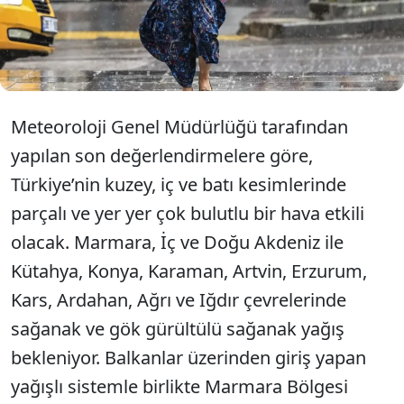
olacağı belirtilen yağışların akşam saatlerine kadar
süreceği, hava sıcaklıklarının ise kentte 27
dereceye kadar gerileyeceği tahmin ediliyor.
Meteoroloji Genel Müdürlüğü tarafından
yapılan son değerlendirmelere göre,
Türkiye’nin kuzey, iç ve batı kesimlerinde
parçalı ve yer yer çok bulutlu bir hava etkili
olacak. Marmara, İç ve Doğu Akdeniz ile
Kütahya, Konya, Karaman, Artvin, Erzurum,
Kars, Ardahan, Ağrı ve Iğdır çevrelerinde
sağanak ve gök gürültülü sağanak yağış
bekleniyor. Balkanlar üzerinden giriş yapan
yağışlı sistemle birlikte Marmara Bölgesi