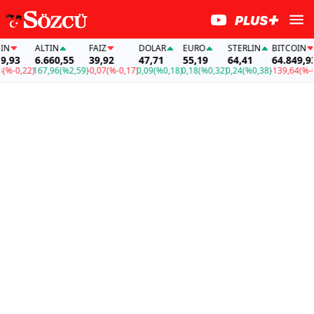
ALTIN
FAİZ
DOLAR
EURO
STERLIN
BITCOIN
93
6.660,55
39,92
47,71
55,19
64,41
64.849,93
-0,22)
167,96
(%2,59)
-0,07
(%-0,17)
0,09
(%0,18)
0,18
(%0,32)
0,24
(%0,38)
-139,64
(%-0,22