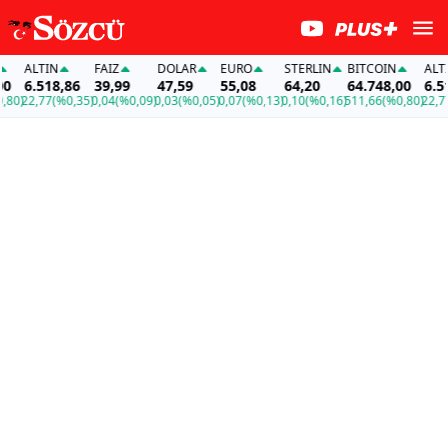
ALTIN
FAİZ
DOLAR
EURO
STERLIN
BITCOIN
ALTIN
6.518,86
39,99
47,59
55,08
64,20
64.748,00
6.518
0)
22,77
(%0,35)
0,04
(%0,09)
0,03
(%0,05)
0,07
(%0,13)
0,10
(%0,16)
511,66
(%0,80)
22,77
(%