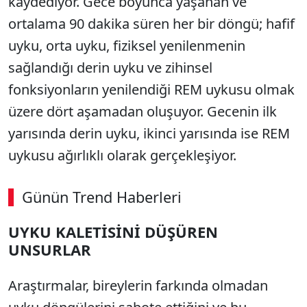
kaydediyor. Gece boyunca yaşanan ve
ortalama 90 dakika süren her bir döngü; hafif
uyku, orta uyku, fiziksel yenilenmenin
sağlandığı derin uyku ve zihinsel
fonksiyonların yenilendiği REM uykusu olmak
üzere dört aşamadan oluşuyor. Gecenin ilk
yarısında derin uyku, ikinci yarısında ise REM
uykusu ağırlıklı olarak gerçekleşiyor.
Günün Trend Haberleri
UYKU KALETİSİNİ DÜŞÜREN
SÖZCÜ SON DAKİKA
UNSURLAR
Araştırmalar, bireylerin farkında olmadan