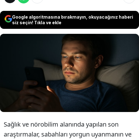
Google algoritmasına bırakmayın, okuyacağınız haberi
siz seçin! Tıkla ve ekle
Bilim insanları, uyumadan önce akıllı telefon
ve bilgisayar ekranlarına maruz kalmanın,
uyku hormonu melatonini yüzde 50’ye varan
oranda baskıladığını ve uykuya geçiş süresini
90 dakikaya kadar geciktirdiğini açıkladı.
Sağlık ve nörobilim alanında yapılan son
araştırmalar, sabahları yorgun uyanmanın ve