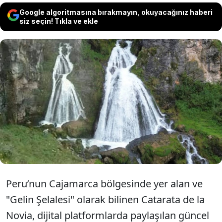
Google algoritmasına bırakmayın, okuyacağınız haberi
siz seçin! Tıkla ve ekle
Uzaktan bakıldığında gelinlik giymiş bir
kadın silüetini andıran Catarata de la Novia
şelalesi, sosyal medyadaki yeni
görüntülerin ardından dünya çapında
yoğun ilgi görüyor.
Peru’nun Cajamarca bölgesinde yer alan ve
"Gelin Şelalesi" olarak bilinen Catarata de la
Novia, dijital platformlarda paylaşılan güncel