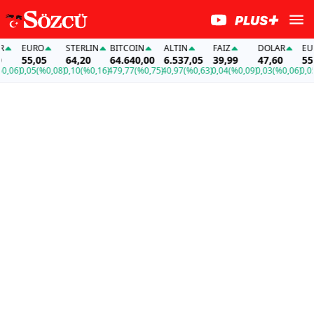
EURO
STERLIN
BITCOIN
ALTIN
FAİZ
DOLAR
EURO
55,05
64,20
64.640,00
6.537,05
39,99
47,60
55,0
06)
0,05
(%0,08)
0,10
(%0,16)
479,77
(%0,75)
40,97
(%0,63)
0,04
(%0,09)
0,03
(%0,06)
0,05
(