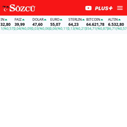
FAİZ
DOLAR
EURO
STERLIN
BITCOIN
ALTIN
FA
,80
39,99
47,60
55,07
64,23
64.621,78
6.532,80
39
0,57)
0,04
(%0,09)
0,03
(%0,06)
0,06
(%0,11)
0,13
(%0,21)
554,71
(%0,87)
36,71
(%0,57)
0,0