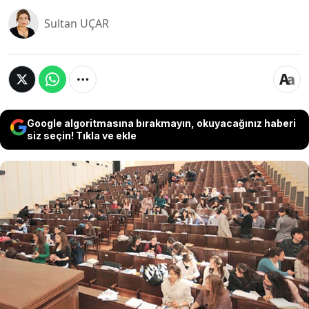
Sultan UÇAR
Google algoritmasına bırakmayın, okuyacağınız haberi
siz seçin! Tıkla ve ekle
YÖK Başkanı Erol Özvar’ın vakıf üniversitesi
rektörlerine verdiği, “Yabancı öğrencilerden
alınan öğrenim ücretleri, Türk öğrencilerden
düşük olacak” emri, Türk öğrencilerin
yabancılardan pahalıya eğitim almasına yol açtı.
Üniversite, bölüm hatta sınıfları bile aynı Türk
öğrenciler, yabancılardan 5.3 kat daha fazla para
ödüyor.