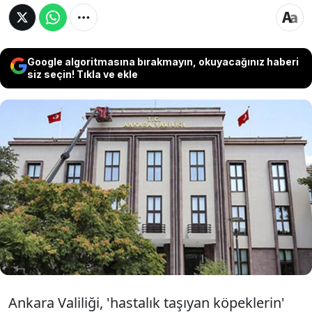
Google algoritmasına bırakmayın, okuyacağınız haberi
siz seçin! Tıkla ve ekle
Ankara Valiliği, kente getirilen 'hastalık taşıyan
köpekler' ile ilgili yeni bir açıklama yaptı.
Hayvanların karantinaya alındığını duyuran
valilik, hayvanları şehre yönlendiren ve
getirenlerin de gözaltına alındığını açıkladı.
Ankara Valiliği, 'hastalık taşıyan köpeklerin'