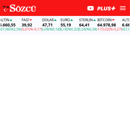
N
FAİZ
DOLAR
EURO
STERLIN
BITCOIN
ALTIN
0,55
39,92
47,71
55,19
64,41
64.978,98
6.660,5
96
(%2,59)
-0,07
(%-0,17)
0,09
(%0,18)
0,18
(%0,32)
0,24
(%0,38)
-173,02
(%-0,27)
167,96
(%2