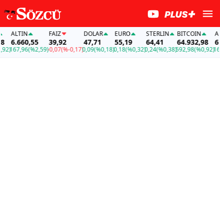
ALTIN
FAİZ
DOLAR
EURO
STERLIN
BITCOIN
ALTI
6.660,55
39,92
47,71
55,19
64,41
64.932,98
6.66
)
167,96
(%2,59)
-0,07
(%-0,17)
0,09
(%0,18)
0,18
(%0,32)
0,24
(%0,38)
592,98
(%0,92)
167,9