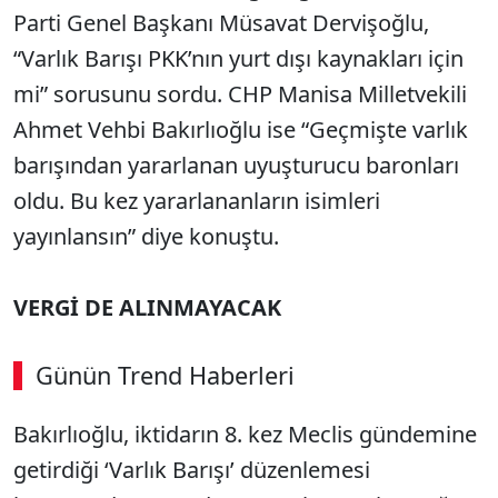
Parti Genel Başkanı Müsavat Dervişoğlu,
“Varlık Barışı PKK’nın yurt dışı kaynakları için
mi” sorusunu sordu. CHP Manisa Milletvekili
Ahmet Vehbi Bakırlıoğlu ise “Geçmişte varlık
barışından yararlanan uyuşturucu baronları
oldu. Bu kez yararlananların isimleri
yayınlansın” diye konuştu.
VERGİ DE ALINMAYACAK
Günün Trend Haberleri
00:02
/ 08:15
Bakırlıoğlu, iktidarın 8. kez Meclis gündemine
Sesi Aç
getirdiği ‘Varlık Barışı’ düzenlemesi