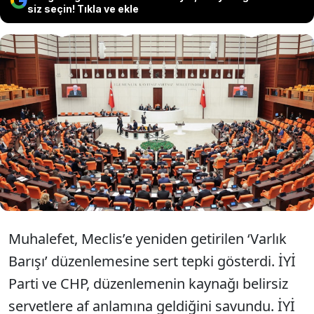
siz seçin! Tıkla ve ekle
İYİ Parti lideri Dervişoğlu “Varlık Barışı
PKK’nın yurt dışı kaynakları için mi” diye
sordu. CHP ise isimlerin açıklanmasını
istedi.
Muhalefet, Meclis’e yeniden getirilen ‘Varlık
Barışı’ düzenlemesine sert tepki gösterdi. İYİ
Parti ve CHP, düzenlemenin kaynağı belirsiz
servetlere af anlamına geldiğini savundu. İYİ