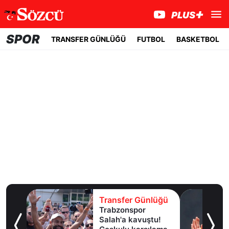
SPOR
TRANSFER GÜNLÜĞÜ
FUTBOL
BASKETBOL
lüğü
Transfer Günlüğü
dan
Trabzonspor
e
Salah'a kavuştu!