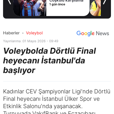
ak
Coşkulu karşılama
1 gün önce
Haberler
-
Voleybol
Yayınlanma :
01 Mayıs 2026 - 09:49
Voleybolda Dörtlü Final
heyecanı İstanbul'da
başlıyor
Kadınlar CEV Şampiyonlar Ligi'nde Dörtlü
Final heyecanı İstanbul Ülker Spor ve
Etkinlik Salonu'nda yaşanacak.
Turnuvada VakıfBank ve Eczacıbaşı