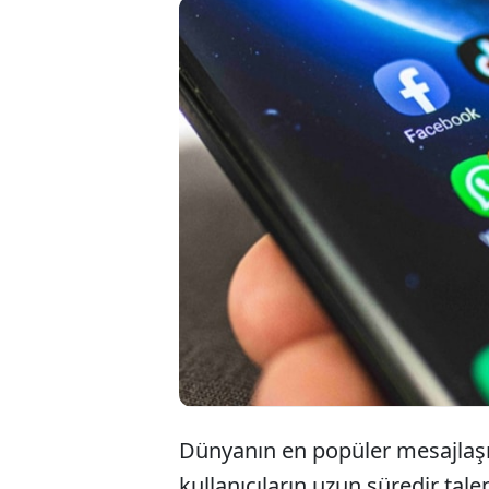
WhatsA
hesapta
yapma 
başladı
Dünyanın en popüler mesajla
kullanıcıların uzun süredir tal