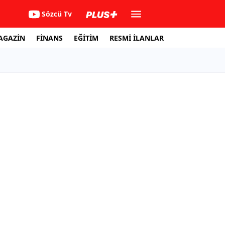
Sözcü Tv
AGAZİN
FİNANS
EĞİTİM
RESMİ İLANLAR