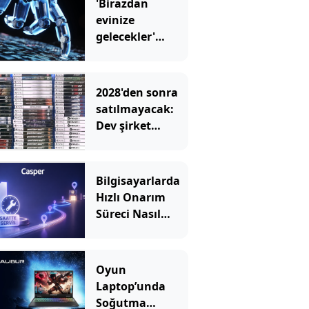
'Birazdan
evinize
gelecekler'
mesajını
görünce hayatı
karardı
2028'den sonra
satılmayacak:
Dev şirket
kutulara uyarı
eklemeye
başladı
Bilgisayarlarda
Hızlı Onarım
Süreci Nasıl
İşler?
Oyun
Laptop’unda
Soğutma