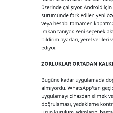
üzerinde çalışıyor. Android iç
sürümünde fark edilen yeni öz
veya hesabı tamamen kapatmay
imkan tanıyor. Yeni seçenek akt
bildirim ayarları, yerel veriler
ediyor.
ZORLUKLAR ORTADAN KALK
Bugüne kadar uygulamada doğr
almıyordu. WhatsApp'tan geçici
uygulamayı cihazdan silmek ve
doğrulaması, yedekleme kontro
uzun kurulum adımlarını başt