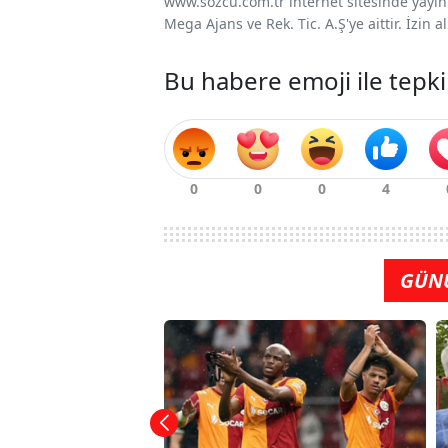
www.sozcu.com.tr internet sitesinde yayınla
Mega Ajans ve Rek. Tic. A.Ş'ye aittir. İzin
Bu habere emoji ile tepki
GÜN