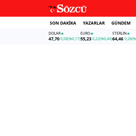
SON DAKİKA
YAZARLAR
GÜNDEM
DOLAR
EURO
STERLIN
47,70
55,23
64,46
0,08
(%0,17)
0,22
(%0,40)
0,28
(%