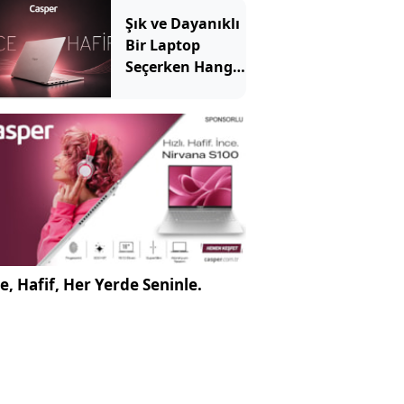
Önemli?
Şık ve Dayanıklı
Bir Laptop
Seçerken Hangi
Özelliklere
Bakılmalı?
e, Hafif, Her Yerde Seninle.