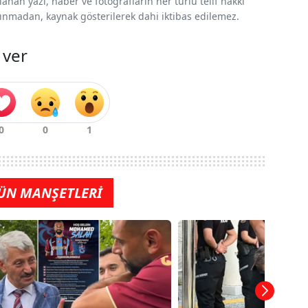
nan yazı, haber ve fotoğrafların her türlü telif hakkı
 alınmadan, kaynak gösterilerek dahi iktibas edilemez.
 ver
ÜN MANŞETLERİ