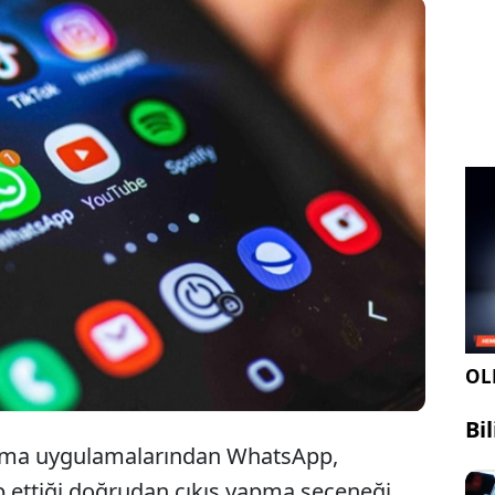
pp, sohbet geçmişi ve yerel verileri silmeden
n geçici olarak ayrılmayı sağlayan yeni çıkış
butonunu Android beta sürümünde test etmeye
.
OLE
Bi
şma uygulamalarından WhatsApp,
ep ettiği doğrudan çıkış yapma seçeneği