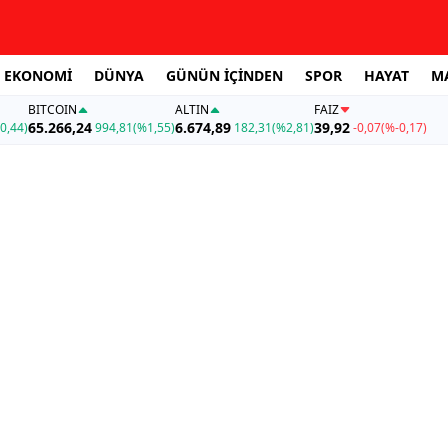
EKONOMİ
DÜNYA
GÜNÜN İÇİNDEN
SPOR
HAYAT
M
BITCOIN
ALTIN
FAİZ
65.266,24
6.674,89
39,92
0,44)
994,81
(%1,55)
182,31
(%2,81)
-0,07
(%-0,17)