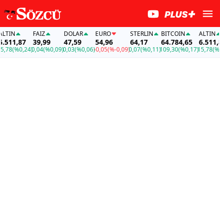
N
FAİZ
DOLAR
EURO
STERLIN
BITCOIN
ALTIN
1,87
39,99
47,59
54,96
64,17
64.784,65
6.511,87
(%0,24)
0,04
(%0,09)
0,03
(%0,06)
-0,05
(%-0,09)
0,07
(%0,11)
109,30
(%0,17)
15,78
(%0,24)