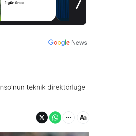
gün önce
2 gün
nso'nun teknik direktörlüğe