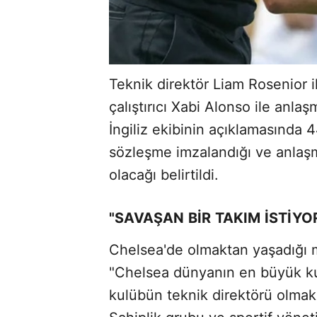
Teknik direktör Liam Rosenior il
çalıştırıcı Xabi Alonso ile anla
İngiliz ekibinin açıklamasında 4
sözleşme imzalandığı ve anlaşm
olacağı belirtildi.
"SAVAŞAN BİR TAKIM İSTİYO
Chelsea'de olmaktan yaşadığı m
"Chelsea dünyanın en büyük ku
kulübün teknik direktörü olmak