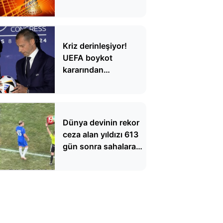
çevrildi
Kriz derinleşiyor!
UEFA boykot
kararından
vazgeçmiyor
Dünya devinin rekor
ceza alan yıldızı 613
gün sonra sahalara
döndü