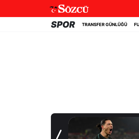
SPOR
TRANSFER GÜNLÜĞÜ
F
Transfer Günlüğü
Fenerbahçe'de
beklenmeyen