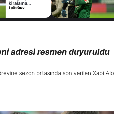
1 
kiralama
1 gün önce
konusunda Al
Hilal ile anlaştı!
Adım adım Nunez
eni adresi resmen duyuruldu
revine sezon ortasında son verilen Xabi Alo