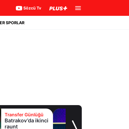
Sözcü Tv
ER SPORLAR
ransfer Günlüğü
Tran
atrakov’da ikinci
Eyü
aunt
forv