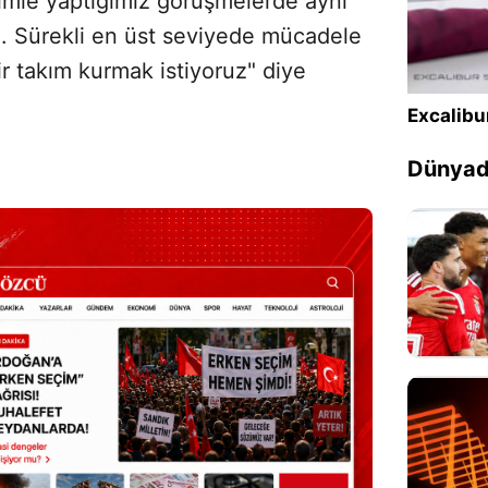
timle yaptığımız görüşmelerde aynı
m. Sürekli en üst seviyede mücadele
r takım kurmak istiyoruz" diye
Excalibu
Dünyada