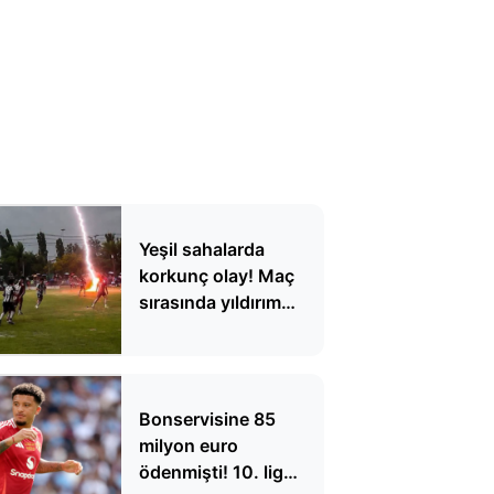
Yeşil sahalarda
korkunç olay! Maç
sırasında yıldırım
düştü, 1 futbolcu
hayatını kaybetti
Bonservisine 85
milyon euro
ödenmişti! 10. lig