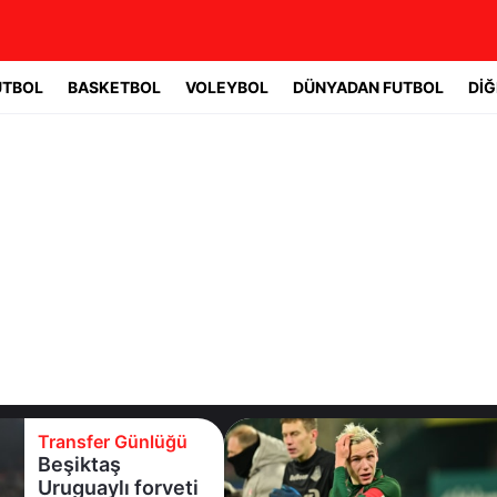
UTBOL
BASKETBOL
VOLEYBOL
DÜNYADAN FUTBOL
DİĞ
Transfer Günlüğü
T
Beşiktaş
B
Uruguaylı forveti
r