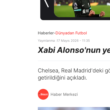
gelişme! Transfer
1 gün önce
iptal oldu
Haberler
-
Dünyadan Futbol
Yayınlanma :
17 Mayıs 2026 - 11:35
Xabi Alonso'nun y
Chelsea, Real Madrid'deki gö
getirildiğini açıkladı.
Haber Merkezi