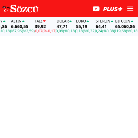
ALTIN
FAİZ
DOLAR
EURO
STERLIN
BITCOIN
AL
6.660,55
39,92
47,71
55,19
64,41
65.060,86
6.
18)
167,96
(%2,59)
-0,07
(%-0,17)
0,09
(%0,18)
0,18
(%0,32)
0,24
(%0,38)
119,68
(%0,18)
167