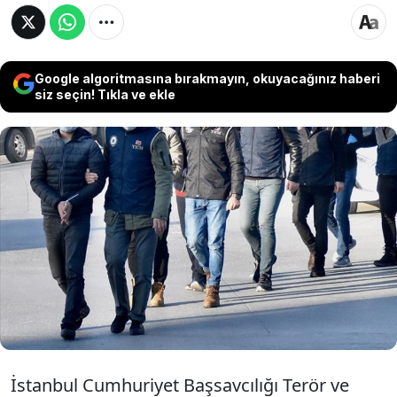
Google algoritmasına bırakmayın, okuyacağınız haberi
siz seçin! Tıkla ve ekle
Türkiye'de ikamet izni olmayan yabancı
uyruklulara, sınır dışı edilmemeleri için para
karşılığında sahte doktor raporu ve kira
sözleşmesi düzenledikleri belirlenen 24
şüpheli gözaltına alındı.
İstanbul Cumhuriyet Başsavcılığı Terör ve