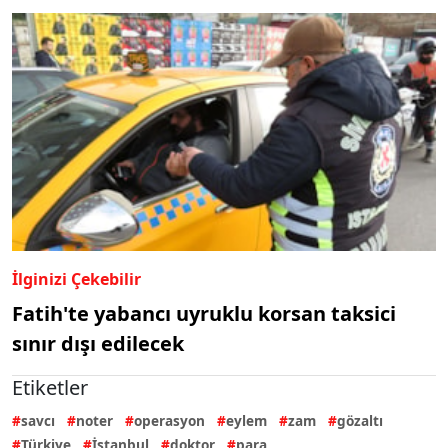
İlginizi Çekebilir
Fatih'te yabancı uyruklu korsan taksici
sınır dışı edilecek
Etiketler
savcı
noter
operasyon
eylem
zam
gözaltı
Türkiye
İstanbul
doktor
para