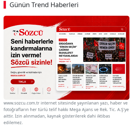
Günün Trend Haberleri
00:02
/ 08:06
Sesi Aç
www.sozcu.com.tr internet sitesinde yayınlanan yazı, haber ve
fotoğrafların her türlü telif hakkı Mega Ajans ve Rek. Tic. A.Ş'ye
aittir. İzin alınmadan, kaynak gösterilerek dahi iktibas
edilemez.