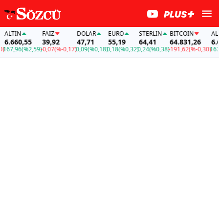
TIN
FAİZ
DOLAR
EURO
STERLIN
BITCOIN
ALTIN
660,55
39,92
47,71
55,19
64,41
64.831,26
6.660
,96
(%2,59)
-0,07
(%-0,17)
0,09
(%0,18)
0,18
(%0,32)
0,24
(%0,38)
-191,62
(%-0,30)
167,96
(