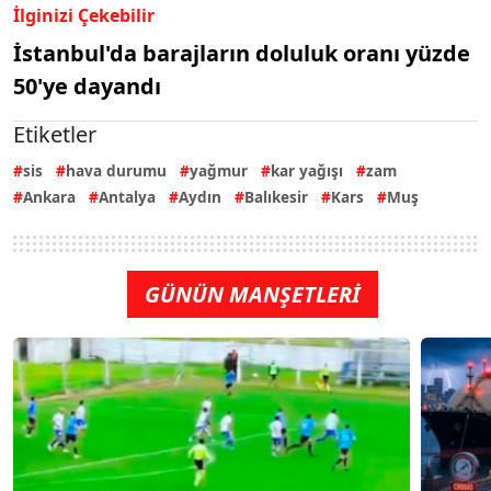
İlginizi Çekebilir
İstanbul'da barajların doluluk oranı yüzde
50'ye dayandı
Etiketler
sis
hava durumu
yağmur
kar yağışı
zam
Ankara
Antalya
Aydın
Balıkesir
Kars
Muş
GÜNÜN MANŞETLERİ