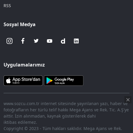
RSS
Sosyal Medya
Uygulamalarımız
www.sozcu.com.tr internet sitesinde yayınlanan yazı, haber ve
fotoğrafların her türlü telif hakkı Mega Ajans ve Rek. Tic. A.Ş'ye
aittir. İzin alınmadan, kaynak gösterilerek dahi
iktibas edilemez.
Copyright © 2023 - Tüm hakları saklıdır. Mega Ajans ve Rek.