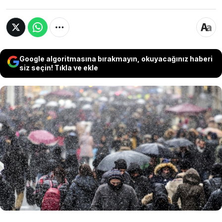
Google algoritmasına bırakmayın, okuyacağınız haberi
siz seçin! Tıkla ve ekle
Meteoroloji'nin tahminlerine göre yarın yeni
bir yağışlı hava dalgası etkisini göstermeye
başlayacak. Kıyı bölgelerimizde yağmur
beklenirken, iç ve yüksek kesimlerde kar
görülecek. Kar ve yağmurun etkisi hafta sonu
da devam edecek.