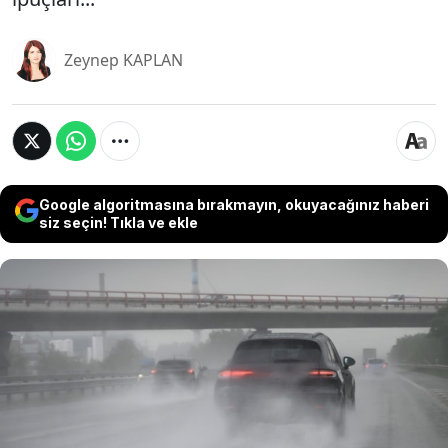
Zeynep KAPLAN
Google algoritmasına bırakmayın, okuyacağınız haberi
siz seçin! Tıkla ve ekle
Artık her litre yakıt altın değerinde! Gün geçtikçe
yükselen yakıt fiyatları, sürücüleri daha ekonomik
sürüş yöntemleri aramaya itiyor. Bu durum sadece
cebinizi değil, aynı zamanda çevreyi de
ilgilendiriyor. Çünkü yakıt tüketimi azaldıkça,
karbon ayak izimiz de küçülüyor. İşte, araç
kullanımınızı optimize ederek hem yakıt tasarrufu