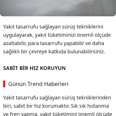
yapabileceğiniz hem de çevreyi koruyabileceğiniz
pratik ipuçları...
Yakıt tasarrufu sağlayan sürüş tekniklerini
uygulayarak, yakıt tüketiminizi önemli ölçüde
azaltabilir, para tasarrufu yapabilir ve daha
sağlıklı bir çevreye katkıda bulunabilirsiniz.
SABİT BİR HIZ KORUYUN
Günün Trend Haberleri
00:02
/ 09:08
Yakıt tasarrufu sağlayan sürüş tekniklerinden
Sesi Aç
biri, sabit bir hız korumaktır. Sık sık hızlanma
ve fren yapma, yakıt tüketimini önemli ölçüde