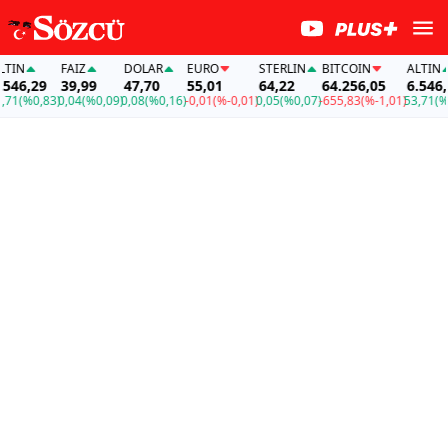
N
FAİZ
DOLAR
EURO
STERLIN
BITCOIN
ALTIN
6,29
39,99
47,70
55,01
64,22
64.256,05
6.546,29
1
(%0,83)
0,04
(%0,09)
0,08
(%0,16)
-0,01
(%-0,01)
0,05
(%0,07)
-655,83
(%-1,01)
53,71
(%0,8