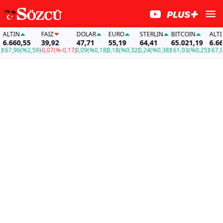
LTIN
FAİZ
DOLAR
EURO
STERLIN
BITCOIN
ALTIN
.660,55
39,92
47,71
55,19
64,41
65.021,19
6.660,
67,96
(%2,59)
-0,07
(%-0,17)
0,09
(%0,18)
0,18
(%0,32)
0,24
(%0,38)
161,03
(%0,25)
167,96
(