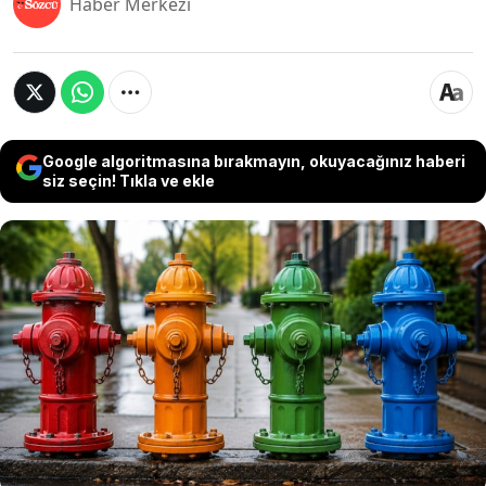
Haber Merkezi
Google algoritmasına bırakmayın, okuyacağınız haberi
siz seçin! Tıkla ve ekle
Yangın muslukları yalnızca daha görünür
olmaları için boyanmıyor. Kullanılan renkler,
itfaiye ekiplerine musluğun sağlayabileceği su
miktarı hakkında hızlı bilgi veriyor. Böylece acil
durumlarda ekipler, hangi musluğun yangına
müdahale için daha uygun olduğunu saniyeler
içinde anlayabiliyor.