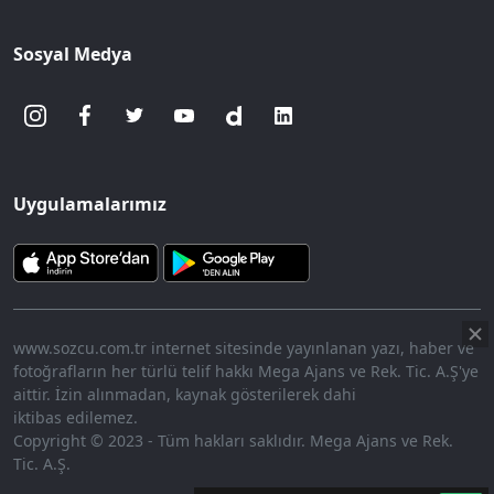
Sosyal Medya
Uygulamalarımız
www.sozcu.com.tr internet sitesinde yayınlanan yazı, haber ve
fotoğrafların her türlü telif hakkı Mega Ajans ve Rek. Tic. A.Ş'ye
aittir. İzin alınmadan, kaynak gösterilerek dahi
iktibas edilemez.
Copyright © 2023 - Tüm hakları saklıdır. Mega Ajans ve Rek.
Tic. A.Ş.
360p
Loaded
:
Sesi
7.27%
Aç