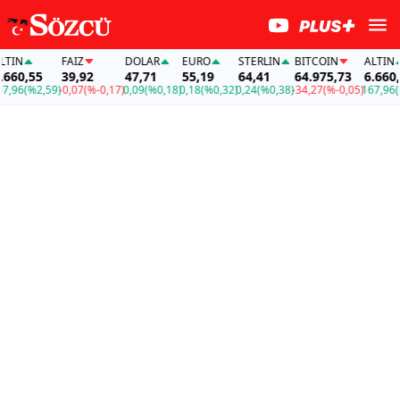
N
FAİZ
DOLAR
EURO
STERLIN
BITCOIN
ALTIN
0,55
39,92
47,71
55,19
64,41
64.975,73
6.660,55
6
(%2,59)
-0,07
(%-0,17)
0,09
(%0,18)
0,18
(%0,32)
0,24
(%0,38)
-34,27
(%-0,05)
167,96
(%2,