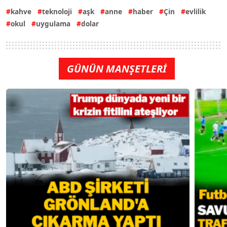
kahve
teknoloji
aşk
anne
haber
Çin
evlilik
okul
uygulama
dolar
GÜNÜN MANŞETLERİ