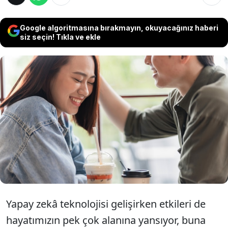
Google algoritmasına bırakmayın, okuyacağınız haberi
siz seçin! Tıkla ve ekle
Çin'de gençler, randevularına hazırlanmak ve
flört etmeyi öğrenmek için farklı bir yönteme
başvuruyor. Haftada 7 dolar ödedikleri
uygulamadan, yapay zekâ botları aracılığıyla
ders alıyorlar.
Yapay zekâ teknolojisi gelişirken etkileri de
hayatımızın pek çok alanına yansıyor, buna