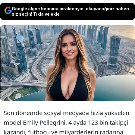
Google algoritmasına bırakmayın, okuyacağınız haberi
siz seçin! Tıkla ve ekle
Dünyada yapay zeka teknolojisi hız
kesmezken yapay zekayla yaratılan
karakterlere ilgi de giderek artıyor.
Son dönemde sosyal medyada hızla yükselen
model Emily Pellegrini, 4 ayda 123 bin takipçi
kazandı, futbocu ve milyarderlerin radarına