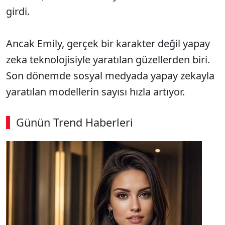
girdi.
Ancak Emily, gerçek bir karakter değil yapay
zeka teknolojisiyle yaratılan güzellerden biri.
Son dönemde sosyal medyada yapay zekayla
yaratılan modellerin sayısı hızla artıyor.
Günün Trend Haberleri
00:03
/ 08:43
Sesi Aç