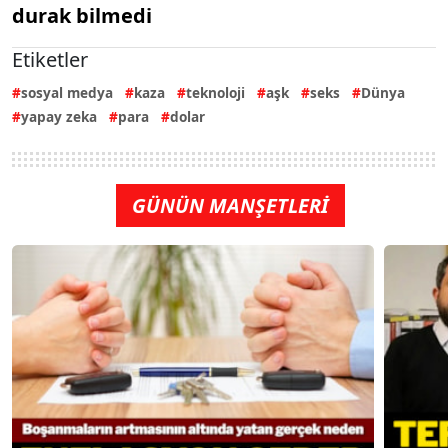
durak bilmedi
Etiketler
sosyal medya
kaza
teknoloji
aşk
seks
Dünya
yapay zeka
para
dolar
GÜNÜN MANŞETLERİ