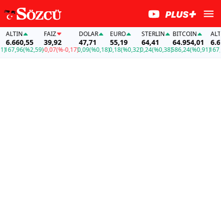
TIN
FAİZ
DOLAR
EURO
STERLIN
BITCOIN
ALTIN
660,55
39,92
47,71
55,19
64,41
64.954,01
6.660,5
,96
(%2,59)
-0,07
(%-0,17)
0,09
(%0,18)
0,18
(%0,32)
0,24
(%0,38)
586,24
(%0,91)
167,96
(%