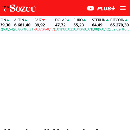
OIN
ALTIN
FAİZ
DOLAR
EURO
STERLIN
BITCOIN
79,30
6.681,40
39,92
47,72
55,23
64,49
65.279,30
2
(%0,54)
20,86
(%0,31)
-0,07
(%-0,17)
0,01
(%0,02)
0,04
(%0,07)
0,08
(%0,12)
352,62
(%0,54