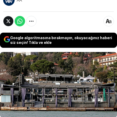
AA
Google algoritmasına bırakmayın, okuyacağınız haberi
siz seçin! Tıkla ve ekle
Yargıtay, Ortaköy'deki eğlence merkezi Reina'da
2017 yılbaşı gecesi düzenlenen 39 kişinin hayatını
kaybettiği terör saldırısına ilişkin davada,
saldırının faili Abdulkadir Masharipov'a verilen 40
kez ağırlaştırılmış müebbet ve 1368 yıl hapis
cezası ile 31 sanık hakkındaki süreli hapis
cezalarının onanmasına karar verdi.