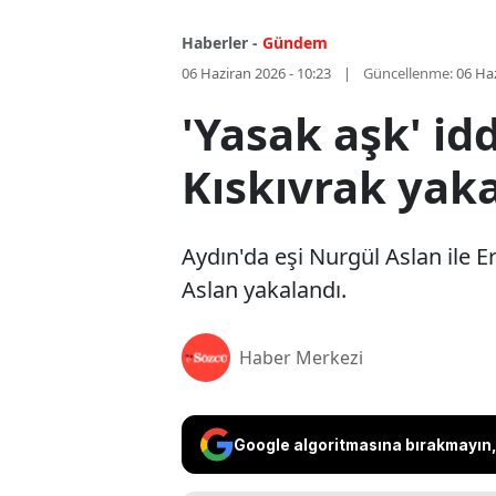
Haberler -
Gündem
06 Haziran 2026 - 10:23
Güncellenme:
06 Haz
'Yasak aşk' id
Kıskıvrak yak
Aydın'da eşi Nurgül Aslan ile E
Aslan yakalandı.
Haber Merkezi
Google algoritmasına bırakmayın, 