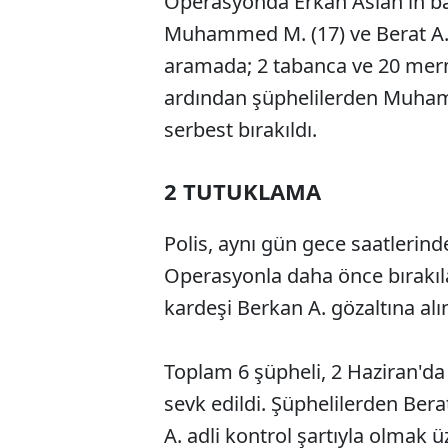
Operasyonda Erkan Aslan'ın babas
Muhammed M. (17) ve Berat A. (
aramada; 2 tabanca ve 20 mermi 
ardından şüphelilerden Muhamm
serbest bırakıldı.
2 TUTUKLAMA
Polis, aynı gün gece saatlerind
Operasyonla daha önce bırakıl
kardeşi Berkan A. gözaltına alı
Toplam 6 şüpheli, 2 Haziran'da 
sevk edildi. Şüphelilerden Ber
A. adli kontrol şartıyla olmak üz