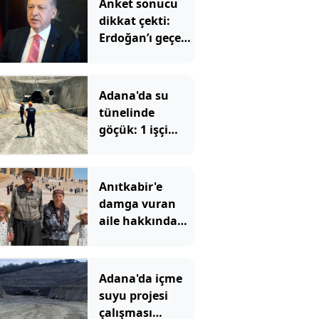
Anket sonucu
dikkat çekti:
Erdoğan’ı geçen
iki isim belli
oldu
Adana'da su
tünelinde
göçük: 1 işçi
hayatını
kaybetti, 1'i
yaralandı
Anıtkabir'e
damga vuran
aile hakkında
yeni gelişme
Adana'da içme
suyu projesi
çalışması