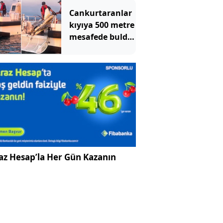
dayanacak
Cankurtaranlar
kıyıya 500 metre
mesafede buldu!
İhbar üzerine
ekipler geldi
az Hesap’la Her Gün Kazanın