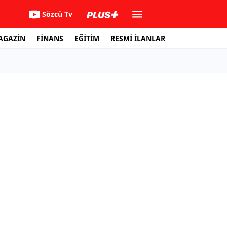
Sözcü Tv
AGAZİN
FİNANS
EĞİTİM
RESMİ İLANLAR