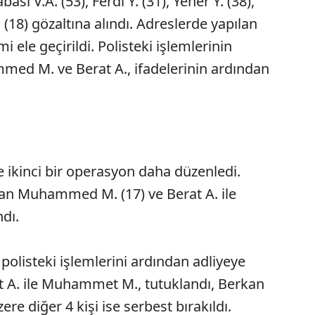
ı V.A. (53), Ferdi Y. (31), Yener Y. (38),
18) gözaltına alındı. Adreslerde yapılan
ele geçirildi. Polisteki işlemlerinin
ed M. ve Berat A., ifadelerinin ardından
e ikinci bir operasyon daha düzenledi.
an Muhammed M. (17) ve Berat A. ile
ndı.
polisteki işlemlerini ardından adliyeye
at A. ile Muhammet M., tutuklandı, Berkan
ere diğer 4 kişi ise serbest bırakıldı.