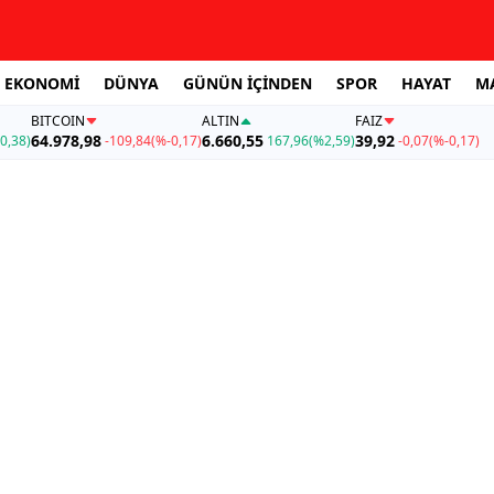
EKONOMİ
DÜNYA
GÜNÜN İÇİNDEN
SPOR
HAYAT
M
BITCOIN
ALTIN
FAİZ
64.978,98
6.660,55
39,92
0,38)
-109,84
(%-0,17)
167,96
(%2,59)
-0,07
(%-0,17)