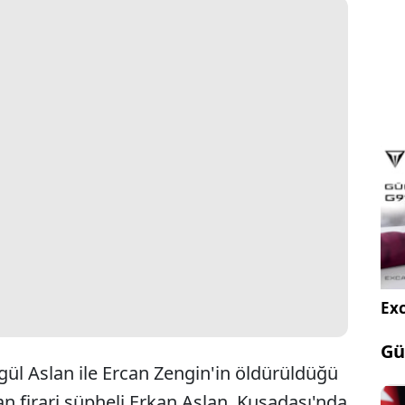
Exc
Gü
gül Aslan ile Ercan Zengin'in öldürüldüğü
nan firari şüpheli Erkan Aslan, Kuşadası'nda