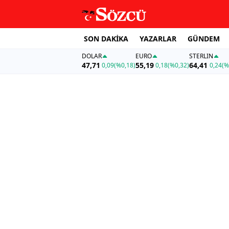
SON DAKİKA
YAZARLAR
GÜNDEM
DOLAR
EURO
STERLIN
47,71
55,19
64,41
0,09
(%0,18)
0,18
(%0,32)
0,24
(%