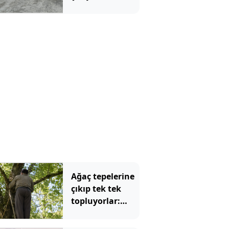
sırasında göçük!
Ağaç tepelerine
çıkıp tek tek
topluyorlar:
Kilosu 3 bin
liraya