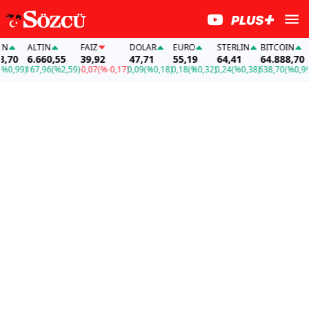
ALTIN
FAİZ
DOLAR
EURO
STERLIN
BITCOIN
A
70
6.660,55
39,92
47,71
55,19
64,41
64.888,70
6
,99)
167,96
(%2,59)
-0,07
(%-0,17)
0,09
(%0,18)
0,18
(%0,32)
0,24
(%0,38)
638,70
(%0,99)
16