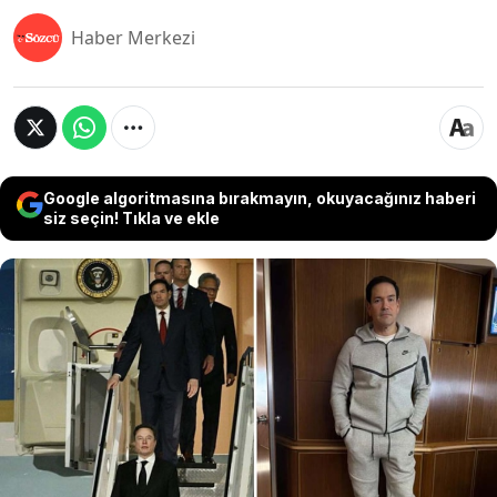
Haber Merkezi
Google algoritmasına bırakmayın, okuyacağınız haberi
siz seçin! Tıkla ve ekle
ABD Başkanı Donald Trump’ın Çin’e
gerçekleştirdiği resmi ziyarette, ABD Dışişleri
Bakanı Marco Rubio ile ilgili dikkat çekici bir
diplomatik gelişme yaşandı. Daha önce Çin’in
yaptırım listesinde yer alan Rubio’nun ülkeye
girişine, Pekin yönetiminin ismin Çince yazımında
yaptığı değişiklikle dolaylı bir çözüm bulunduğu
öne sürüldü.