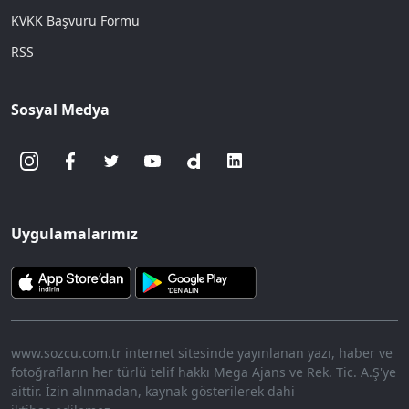
KVKK Başvuru Formu
RSS
Sosyal Medya
Uygulamalarımız
www.sozcu.com.tr internet sitesinde yayınlanan yazı, haber ve
fotoğrafların her türlü telif hakkı Mega Ajans ve Rek. Tic. A.Ş'ye
aittir. İzin alınmadan, kaynak gösterilerek dahi