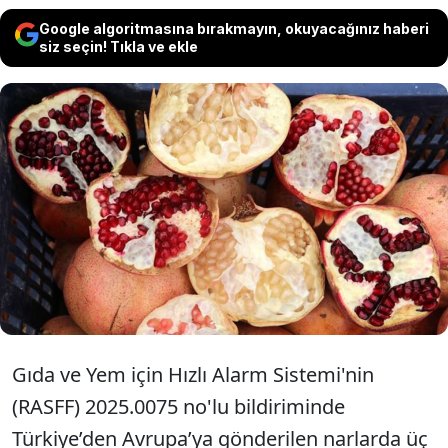
Google algoritmasına bırakmayın, okuyacağınız haberi
siz seçin! Tıkla ve ekle
Türkiye'den Hırvatistan'a giden
narlarda 3 farklı pestisite rastlandı.
Narlar gümrükten geri dönerek
Türkiye'ye iade edildi.
Gıda ve Yem için Hızlı Alarm Sistemi'nin
(RASFF) 2025.0075 no'lu bildiriminde
Türkiye’den Avrupa’ya gönderilen narlarda üç