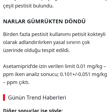
çeşit pestisit bulundu.
NARLAR GÜMRÜKTEN DÖNDÜ
Birden fazla pestisit kullanımı petisit kokteyli
olarak adlandırılırken yasal sınırın çok
üzerinde olduğu tespit edildi.
Asetamiprid’de izin verilen limit 0.01 mg/kg –
ppm iken analiz sonucu; 0.101+/-0.051 mg/kg
– ppm çıktı.
Günün Trend Haberleri
00:02
/ 08:15
Diğer sonuçlar ise şöyle: