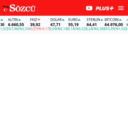
ALTIN
FAİZ
DOLAR
EURO
STERLIN
BITCOIN
ALT
6.660,55
39,92
47,71
55,19
64,41
64.976,00
6.
02)
167,96
(%2,59)
-0,07
(%-0,17)
0,09
(%0,18)
0,18
(%0,32)
0,24
(%0,38)
655,99
(%1,02)
167