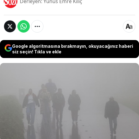
Derleyen: Yunus Emre Kılıç
Google algoritmasına bırakmayın, okuyacağınız haberi
siz seçin! Tıkla ve ekle
Bilim insanları sis üzerinde yaptıkları çalışmalar
sonucunda ilginç gerçeklere ulaştı. Yapılan
incelemeler sisin kendi içinde yaşayan bir canlı
olduğunu ortaya koydu. Aslında bunlarca yıldır
sabahları gideceğimiz yere ulaşmaya çalışırken
içinden geçtiğimiz sis canlı çıktı.