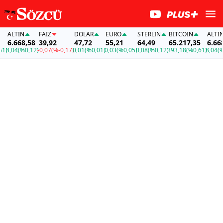
ALTIN
FAİZ
DOLAR
EURO
STERLIN
BITCOIN
ALTIN
6.668,58
39,92
47,72
55,21
64,49
65.217,35
6.668,5
,04
(%0,12)
-0,07
(%-0,17)
0,01
(%0,01)
0,03
(%0,05)
0,08
(%0,12)
393,18
(%0,61)
8,04
(%0,1