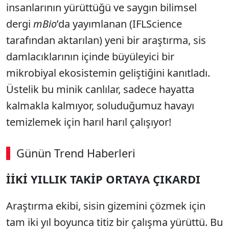
insanlarının yürüttüğü ve saygın bilimsel
dergi
mBio
’da yayımlanan (IFLScience
tarafından aktarılan) yeni bir araştırma, sis
damlacıklarının içinde büyüleyici bir
mikrobiyal ekosistemin geliştiğini kanıtladı.
Üstelik bu minik canlılar, sadece hayatta
kalmakla kalmıyor, soluduğumuz havayı
temizlemek için harıl harıl çalışıyor!
Günün Trend Haberleri
00:02
/ 06:57
İİKİ YILLIK TAKİP ORTAYA ÇIKARDI
Sesi Aç
Araştırma ekibi, sisin gizemini çözmek için
tam iki yıl boyunca titiz bir çalışma yürüttü. Bu