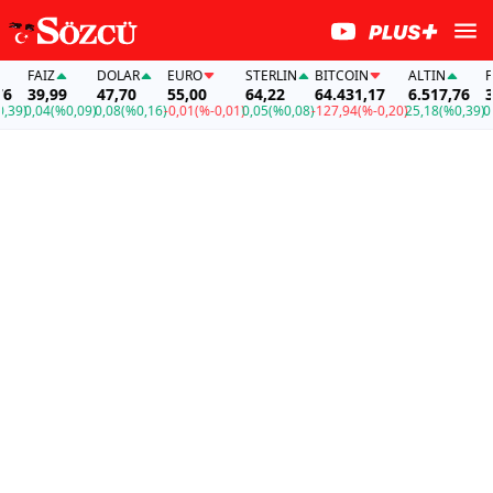
FAİZ
DOLAR
EURO
STERLIN
BITCOIN
ALTIN
FAİZ
39,99
47,70
55,00
64,22
64.431,17
6.517,76
39,9
)
0,04
(%0,09)
0,08
(%0,16)
-0,01
(%-0,01)
0,05
(%0,08)
-127,94
(%-0,20)
25,18
(%0,39)
0,04
(