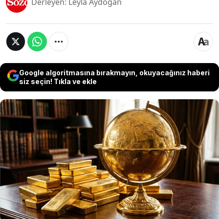
Derleyen: Leyla Aydoğan
Google algoritmasına bırakmayın, okuyacağınız haberi
siz seçin! Tıkla ve ekle
Küresel bankacılık devlerinin birbirinden ayrı
altın tahminleri küçük yatırımcının da aklını
karıştırdı. Goldman Sachs, Wells Fargo
Investment Institute, UBS, Bank of America, J.P.
Morgan, Citi ve Barclay'in altın tahminleri
yatırımcıların kafasını karıştıracak. İşte o
tahminler