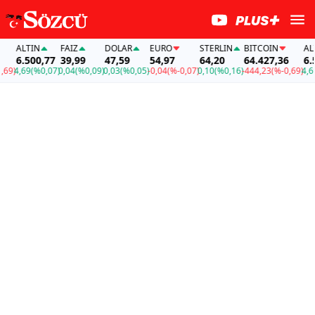
ALTIN
FAİZ
DOLAR
EURO
STERLIN
BITCOIN
ALTI
6.500,77
39,99
47,59
54,97
64,20
64.427,36
6.50
)
4,69
(%0,07)
0,04
(%0,09)
0,03
(%0,05)
-0,04
(%-0,07)
0,10
(%0,16)
-444,23
(%-0,69)
4,69
(%