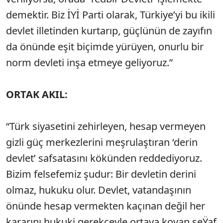
demektir. Biz İYİ Parti olarak, Türkiye’yi bu ikili
devlet illetinden kurtarıp, güçlünün de zayıfın
da önünde eşit biçimde yürüyen, onurlu bir
norm devleti inşa etmeye geliyoruz.”
ORTAK AKIL:
“Türk siyasetini zehirleyen, hesap vermeyen
gizli güç merkezlerini meşrulaştıran ‘derin
devlet’ safsatasını kökünden reddediyoruz.
Bizim felsefemiz şudur: Bir devletin derini
olmaz, hukuku olur. Devlet, vatandaşının
önünde hesap vermekten kaçınan değil her
kararını hukuki gerekçeyle ortaya koyan şeŸaf