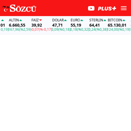
ALTIN
FAİZ
DOLAR
EURO
STERLIN
BITCOIN
ALT
6.660,55
39,92
47,71
55,19
64,41
65.130,01
6.6
9)
167,96
(%2,59)
-0,07
(%-0,17)
0,09
(%0,18)
0,18
(%0,32)
0,24
(%0,38)
124,00
(%0,19)
167,