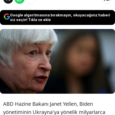
Google algoritmasına bırakmayın, okuyacağınız haberi
siz seçin! Tıkla ve ekle
ABD Hazine Bakanı Janet Yellen,
"Ukrayna'ya yönelik yardımın Kongre'den
geçmemesi durumunda ABD, 'Ukrayna'nın
yenilgisinden' sorumlu olur" dedi.
ABD Hazine Bakanı Janet Yellen, Biden
yönetiminin Ukrayna'ya yönelik milyarlarca