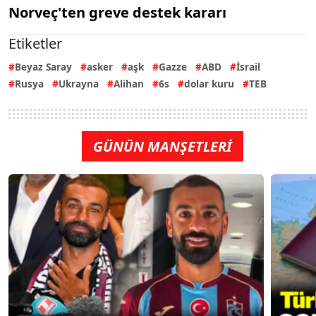
Norveç'ten greve destek kararı
Etiketler
Beyaz Saray
asker
aşk
Gazze
ABD
İsrail
Rusya
Ukrayna
Alihan
6s
dolar kuru
TEB
GÜNÜN MANŞETLERİ