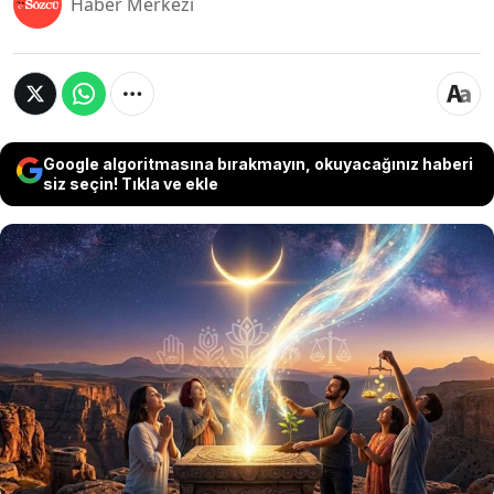
Haber Merkezi
Google algoritmasına bırakmayın, okuyacağınız haberi
siz seçin! Tıkla ve ekle
Gökyüzünde yaz kartpostalı başladı. Ay, Venüs
ve Jüpiter bu gece yan yana geliyor. 17 Haziran
Ay takvimiyle Yengeç’in şefkatli kabuğundan
çıkıp Aslan’ın ihtişamına adım atın; güzellik
rutinlerinden kalp meditasyonuna bugünün
kozmik şifreleri çözülüyor.