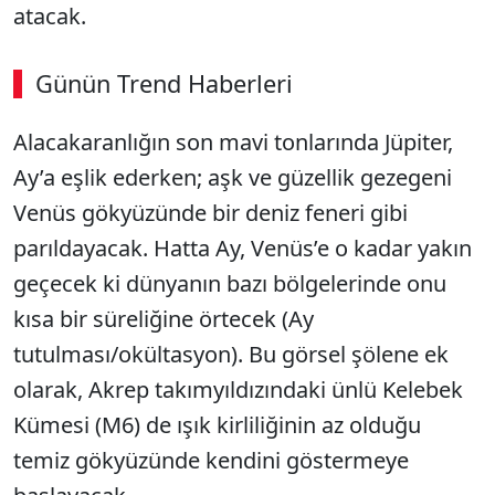
atacak.
Günün Trend Haberleri
00:02
/ 09:08
Alacakaranlığın son mavi tonlarında Jüpiter,
Sesi Aç
Ay’a eşlik ederken; aşk ve güzellik gezegeni
Venüs gökyüzünde bir deniz feneri gibi
parıldayacak. Hatta Ay, Venüs’e o kadar yakın
geçecek ki dünyanın bazı bölgelerinde onu
kısa bir süreliğine örtecek (Ay
tutulması/okültasyon). Bu görsel şölene ek
olarak, Akrep takımyıldızındaki ünlü Kelebek
Kümesi (M6) de ışık kirliliğinin az olduğu
temiz gökyüzünde kendini göstermeye