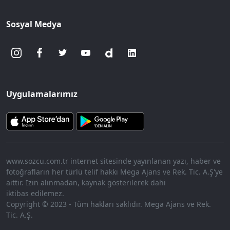
Sosyal Medya
Uygulamalarımız
www.sozcu.com.tr internet sitesinde yayınlanan yazı, haber ve
fotoğrafların her türlü telif hakkı Mega Ajans ve Rek. Tic. A.Ş'ye
aittir. İzin alınmadan, kaynak gösterilerek dahi
iktibas edilemez.
Copyright © 2023 - Tüm hakları saklıdır. Mega Ajans ve Rek.
Tic. A.Ş.