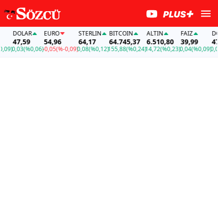
DOLAR
EURO
STERLIN
BITCOIN
ALTIN
FAİZ
DOLA
47,59
54,96
64,17
64.745,37
6.510,80
39,99
47,5
)
0,03
(%0,06)
-0,05
(%-0,09)
0,08
(%0,12)
155,88
(%0,24)
14,72
(%0,23)
0,04
(%0,09)
0,03
(%