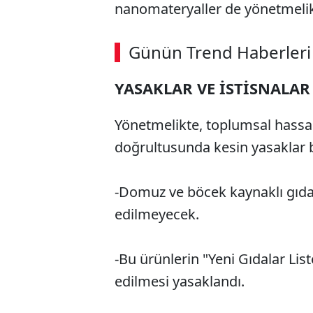
nanomateryaller de yönetmeli
ABERİ OKU
➜
Günün Trend Haberleri
00:02
/ 09:08
YASAKLAR VE İSTİSNALAR
Yönetmelikte, toplumsal hassasi
doğrultusunda kesin yasaklar b
-Domuz ve böcek kaynaklı gıdal
edilmeyecek.
-Bu ürünlerin "Yeni Gıdalar Lis
edilmesi yasaklandı.