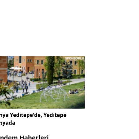
ya Yeditepe'de, Yeditepe
nyada
ndem Haberleri