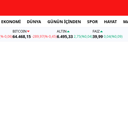
EKONOMİ
DÜNYA
GÜNÜN İÇİNDEN
SPOR
HAYAT
M
BITCOIN
ALTIN
FAİZ
64.468,15
6.495,33
39,99
(%-0,06)
-289,97
(%-0,45)
2,75
(%0,04)
0,04
(%0,09)