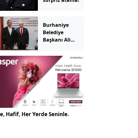
sürpriz atama!
Burhaniye
Belediye
Başkanı Ali
Kemal Deveciler
Yeni Parti'ye
katıldı
e, Hafif, Her Yerde Seninle.