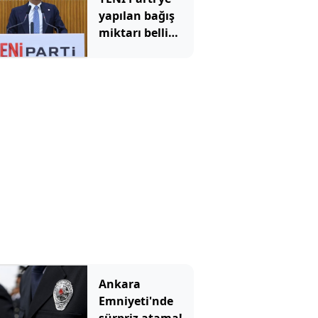
yapılan bağış
miktarı belli
oldu
Ankara
Emniyeti'nde