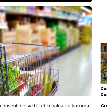
da satılan gıda ürünlerini kapsayan Yeni Gıda
landı. Resmi Gazete'de yayınlanan yeni yönetmelik
cek ürünler için belirli düzenlemeler getirildi.
z ve böcek' kuralı özellikle dikkat çekiyor. Bunun
nler için de özel kurallar açıklandı.
Dün
Dü
 güvenliğini ve tüketici haklarını koruma
Gü