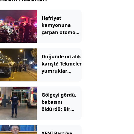
Hafriyat
kamyonuna
çarpan otomobil
hurdaya döndü
Düğünde ortalık
karıştı! Tekmeler
yumruklar
havada uçuştu
Gölgeyi gördü,
babasını
öldürdü: Bir
anlık hata
faciaya dönüştü
YENİ Parti’ye