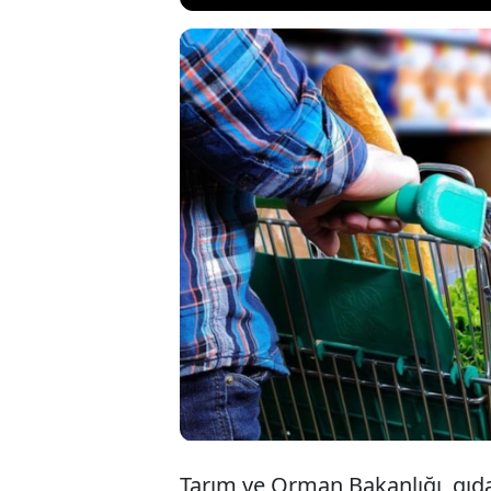
Market reyonların
Yönetmeliği yayın
kapsamında üretile
Yönetmelikte 'domu
yanında GDO'lu ürü
Tarım ve Orman Bakanlığı, gıda