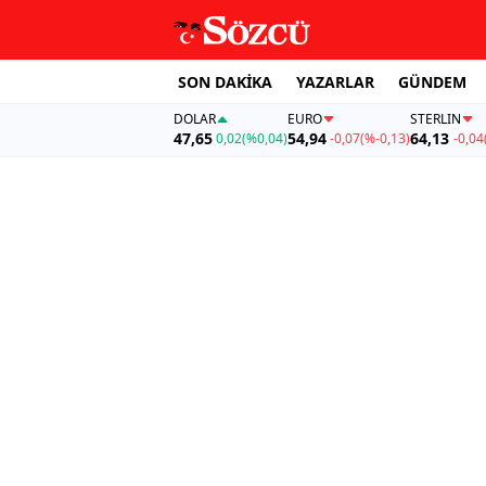
SON DAKİKA
YAZARLAR
GÜNDEM
DOLAR
EURO
STERLIN
47,65
54,94
64,13
0,02
(%0,04)
-0,07
(%-0,13)
-0,04