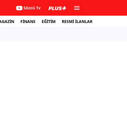
Sözcü Tv
AGAZİN
FİNANS
EĞİTİM
RESMİ İLANLAR