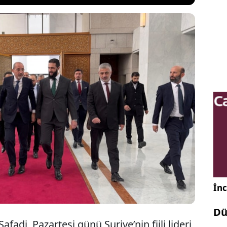
ri Bakanı Ayman Safadi, Şam’da Suriye’nin fiili
 el-Şaraa ile bir araya gelerek Ürdün’ün yeniden
e destek vermeye hazır olduğunu belirtti. Katar’dan
 diplomatik ziyaret gerçekleşti.
İnc
Dü
adi, Pazartesi günü Suriye’nin fiili lideri