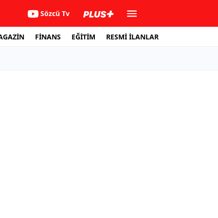
Sözcü Tv
AGAZİN
FİNANS
EĞİTİM
RESMİ İLANLAR