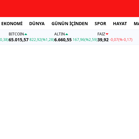
EKONOMİ
DÜNYA
GÜNÜN İÇİNDEN
SPOR
HAYAT
M
BITCOIN
ALTIN
FAİZ
65.015,57
6.660,55
39,92
0,38)
822,92
(%1,28)
167,96
(%2,59)
-0,07
(%-0,17)