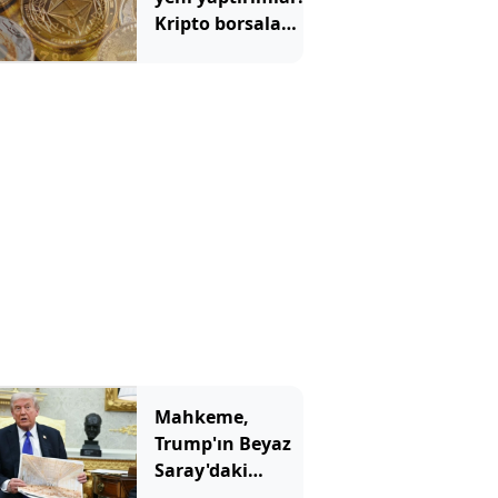
demişti
Kripto borsaları
hedefte
Mahkeme,
Trump'ın Beyaz
Saray'daki
inşaatına 'dur'