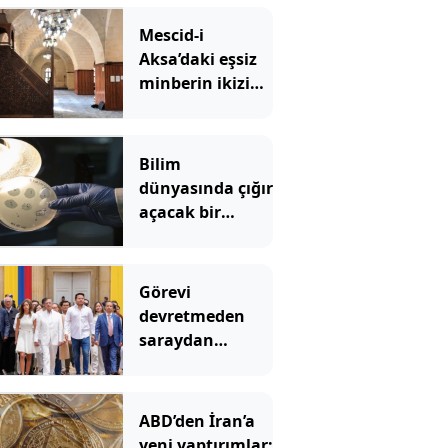
Mescid-i
Aksa’daki eşsiz
minberin ikizi
tehlikede
Bilim
dünyasında çığır
açacak bir
gelişme: Yapay
zeka virüs üretti
Görevi
devretmeden
saraydan
ayrıldı: Yeni
başkan ‘Sarayı
müzeye
ABD’den İran’a
çevireceğim’
yeni yaptırımlar: