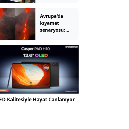
dedi
Avrupa'da
kıyamet
senaryosu:
Binlerce yıllık
korku gerçek mi
olacak?
D Kalitesiyle Hayat Canlanıyor