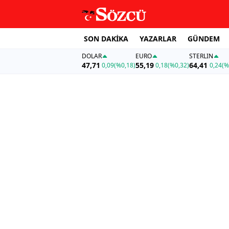
SON DAKİKA
YAZARLAR
GÜNDEM
DOLAR
EURO
STERLIN
47,71
55,19
64,41
0,09
(%0,18)
0,18
(%0,32)
0,24
(%