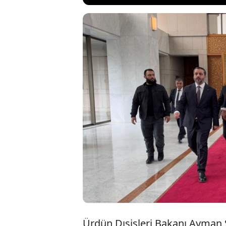
Ürdün Dışişle
lideri Ahmed
inşa sürecin
da benzer bir
Ürdün Dışişleri Bakanı Ayman Saf