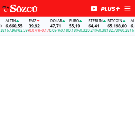
ALTIN
FAİZ
DOLAR
EURO
STERLIN
BITCOIN
ALTI
6.660,55
39,92
47,71
55,19
64,41
65.198,00
6.66
)
167,96
(%2,59)
-0,07
(%-0,17)
0,09
(%0,18)
0,18
(%0,32)
0,24
(%0,38)
182,73
(%0,28)
167,9