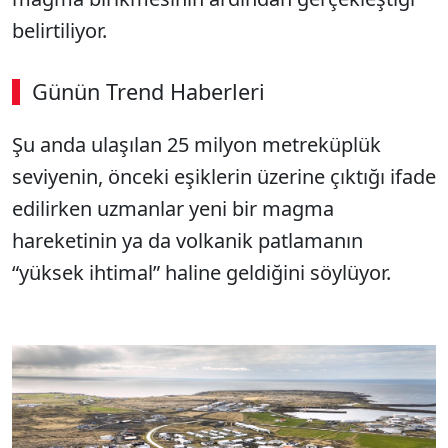
belirtiliyor.
Günün Trend Haberleri
00:02
/ 03:53
Şu anda ulaşılan 25 milyon metreküplük
Sesi Aç
seviyenin, önceki eşiklerin üzerine çıktığı ifade
edilirken uzmanlar yeni bir magma
hareketinin ya da volkanik patlamanın
“yüksek ihtimal” haline geldiğini söylüyor.