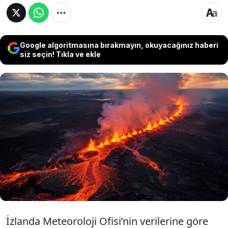
Google algoritmasına bırakmayın, okuyacağınız haberi
siz seçin! Tıkla ve ekle
İzlanda’daki Svartsengi volkanik sistemi
altında son sekiz ayda yaklaşık 25 milyon
metreküp magma biriktiği açıklandı.
Uzmanlar, bölgede yeni bir volkanik patlama
ihtimalinin giderek yükseldiğini belirtiyor.
İzlanda Meteoroloji Ofisi’nin verilerine göre