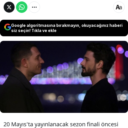
Google algoritmasına bırakmayın, okuyacağınız haberi
siz seçin! Tıkla ve ekle
NOW ekranlarının fenomen dizisi Yeraltı,
Sezon finali öncesi sürpriz Yeraltı dizisine
sürpriz bir isim katılıyor. Fenomen dizide
Cihan karakterini kimin canlandıracağı
merak ediliyordu. İşte o isim...
20 Mayıs'ta yayınlanacak sezon finali öncesi