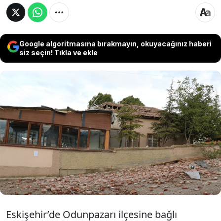
Google algoritmasına bırakmayın, okuyacağınız haberi
siz seçin! Tıkla ve ekle
Eskişehir’in Odunpazarı ilçesine bağlı kırsal
Yassıköy Mahallesi’nde yıldırım düşen
caminin minaresi yıkıldı, moloz parçalarının
ayağına isabet ettiği imam Ramazan Ş.
yaralandı.
Eskişehir’de Odunpazarı ilçesine bağlı