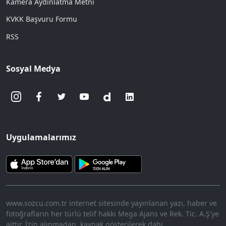
Kamera Aydınlatma Metni
KVKK Başvuru Formu
RSS
Sosyal Medya
Uygulamalarımız
www.sozcu.com.tr internet sitesinde yayınlanan yazı, haber ve
fotoğrafların her türlü telif hakkı Mega Ajans ve Rek. Tic. A.Ş'ye
aittir. İzin alınmadan, kaynak gösterilerek dahi