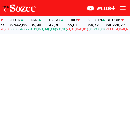
ALTIN
FAİZ
DOLAR
EURO
STERLIN
BITCOIN
AL
6.542,66
39,99
47,70
55,01
64,22
64.270,27
6.
62)
50,08
(%0,77)
0,04
(%0,09)
0,08
(%0,16)
-0,01
(%-0,01)
0,05
(%0,08)
-400,79
(%-0,62)
50