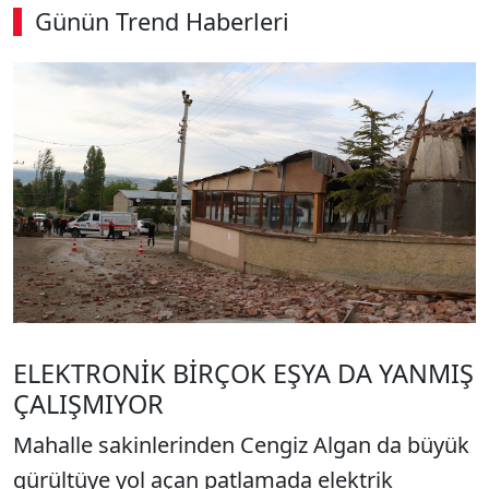
Günün Trend Haberleri
00:02
/ 09:08
Sesi Aç
ELEKTRONİK BİRÇOK EŞYA DA YANMIŞ
ÇALIŞMIYOR
Mahalle sakinlerinden Cengiz Algan da büyük
gürültüye yol açan patlamada elektrik