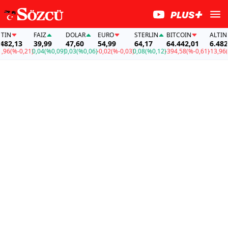
FAİZ
DOLAR
EURO
STERLIN
BITCOIN
ALTIN
13
39,99
47,60
54,99
64,17
64.442,01
6.482,13
-0,21)
0,04
(%0,09)
0,03
(%0,06)
-0,02
(%-0,03)
0,08
(%0,12)
-394,58
(%-0,61)
-13,96
(%-0,2