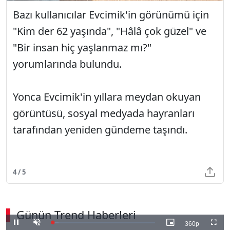
Bazı kullanıcılar Evcimik'in görünümü için
"Kim der 62 yaşında", "Hâlâ çok güzel" ve
"Bir insan hiç yaşlanmaz mı?"
yorumlarında bulundu.
Yonca Evcimik'in yıllara meydan okuyan
görüntüsü, sosyal medyada hayranları
tarafından yeniden gündeme taşındı.
4 / 5
Günün Trend Haberleri
360p
Loaded
:
Duraklat
Sesi
Resim
Tam
6.21%
Aç
İçinde
Ekran