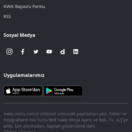
KVKK Başvuru Formu
RSS
Sosyal Medya
Uygulamalarımız
www.sozcu.com.tr internet sitesinde yayınlanan yazı, haber ve
fotoğrafların her türlü telif hakkı Mega Ajans ve Rek. Tic. A.Ş'ye
aittir. İzin alınmadan, kaynak gösterilerek dahi