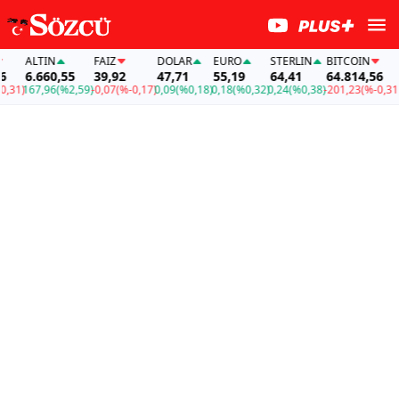
ALTIN
FAİZ
DOLAR
EURO
STERLIN
BITCOIN
A
6.660,55
39,92
47,71
55,19
64,41
64.814,56
6
31)
167,96
(%2,59)
-0,07
(%-0,17)
0,09
(%0,18)
0,18
(%0,32)
0,24
(%0,38)
-201,23
(%-0,31)
16