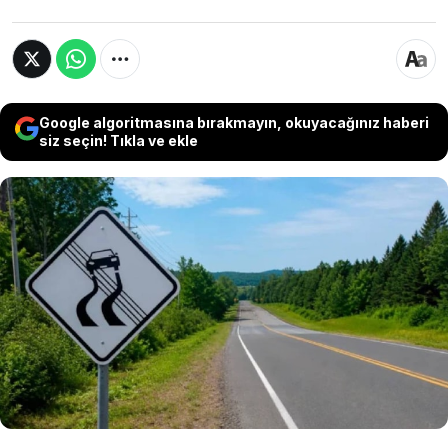
Google algoritmasına bırakmayın, okuyacağınız haberi
siz seçin! Tıkla ve ekle
Sürücülerin büyük çoğunluğunun aşina
olmadığı dört çizgili otomobil sembolü,
araçların kontrolünü kaybetme riskinin en
yüksek olduğu yol kesiminin geride kaldığını
gösteriyor.